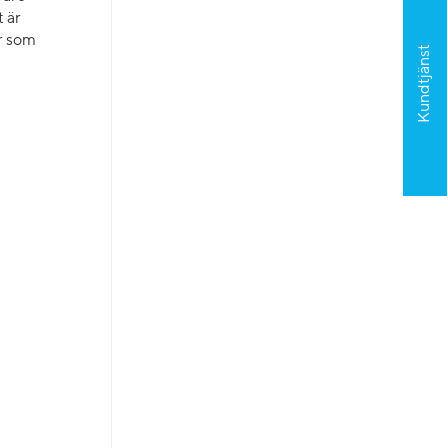
t är
er som
Kundtjänst