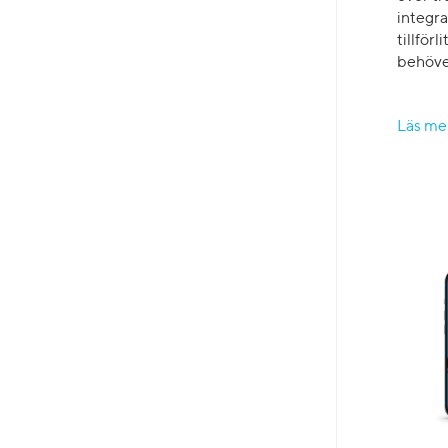
integra
tillför
behöver
Läs me