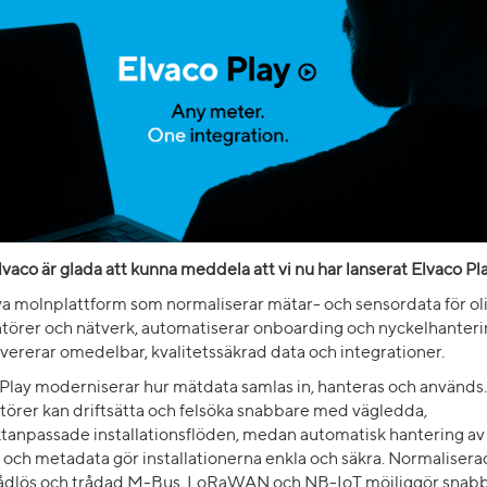
lvaco är glada att kunna meddela att vi nu har lanserat Elvaco Pl
ya molnplattform som normaliserar mätar- och sensordata för ol
ntörer och nätverk, automatiserar onboarding och nyckelhanter
vererar omedelbar, kvalitetssäkrad data och integrationer.
Play moderniserar hur mätdata samlas in, hanteras och används.
atörer kan driftsätta och felsöka snabbare med vägledda,
tanpassade installationsflöden, medan automatisk hantering av
 och metadata gör installationerna enkla och säkra. Normalisera
rådlös och trådad M-Bus, LoRaWAN och NB-IoT möjliggör snab