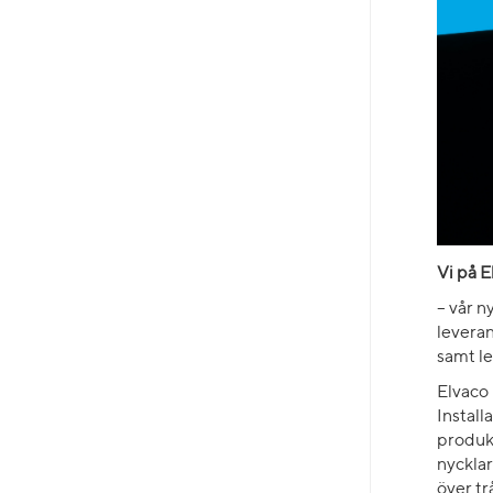
Vi på E
– vår n
levera
samt le
Elvaco 
Install
produk
nycklar
över t