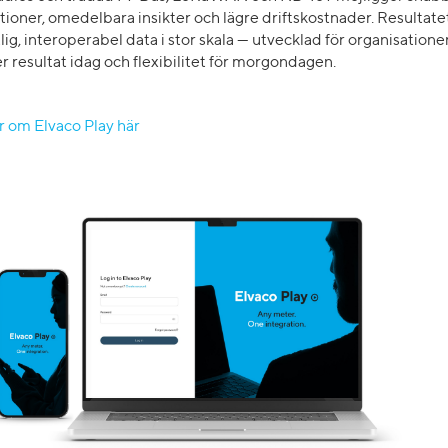
tioner, omedelbara insikter och lägre driftskostnader. Resultate
litlig, interoperabel data i stor skala — utvecklad för organisation
 resultat idag och flexibilitet för morgondagen.
r om Elvaco Play här