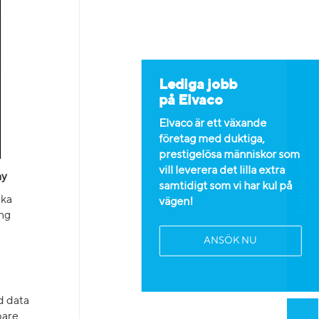
Lediga jobb
på Elvaco
Elvaco är ett växande
företag med duktiga,
Lediga tjänster
prestigelösa människor som
vill leverera det lilla extra
ay
samtidigt som vi har kul på
ika
vägen!
ing
ANSÖK NU
d data
bare