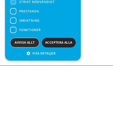
STRIKT NÖDVÄNDIGT
PRESTANDA
INRIKTNING
FUNKTIONER
AVVISA ALLT
ACCEPTERA ALLA
VISA DETALJER
Kontakta o
Kabelgatan 
434 37 Kun
We see value in every measurement.
+46 300 9