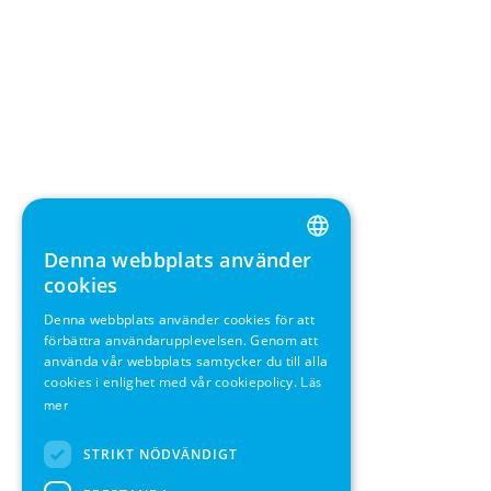
Denna webbplats använder
ENGLISH
cookies
GERMAN
Denna webbplats använder cookies för att
förbättra användarupplevelsen. Genom att
SWEDISH
använda vår webbplats samtycker du till alla
FRENCH
cookies i enlighet med vår cookiepolicy.
Läs
mer
SPANISH
STRIKT NÖDVÄNDIGT