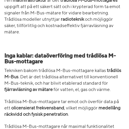
I en
mätinfrastruktur
är det
trådlösa M-Bus-mottagares
uppgift att på ett säkert sätt och i krypterad form ta emot
signaler från M-Bus-mätare för vidare bearbetning.
Trådlösa modeller utnyttjar
radioteknik
och möjliggör
säker, tillförlitlig och kostnadseffektiv fjärravläsning av
mätare.
Inga kablar: dataöverföring med trådlösa M-
Bus-mottagare
Tekniken bakom trådlösa M-Bus-mottagare kallas
trådlös
M-Bus
. Det är det trådlösa alternativet till konventionell
M-Bus-teknik, och har blivit etablerad standard för
fjärravläsning av mätare
för vatten, el, gas och värme.
Trådlösa M-Bus-mottagare tar emot och överför data på
ett
olicensierat frekvensband
, vilket möjliggör
medellång
räckvidd och fysisk penetration
.
Trådlösa M-Bus-mottagare når maximal funktionalitet