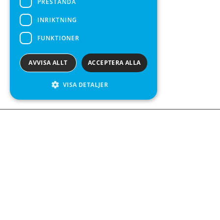
PRESTANDA
INRIKTNING
FUNKTIONER
AVVISA ALLT
ACCEPTERA ALLA
VISA DETALJER
We see value in every measurement.
Kontakta oss
Kabelgatan 12