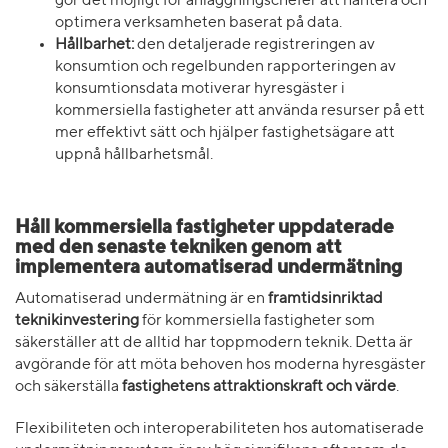
gör det möjligt för anläggningschefer att hantera och
optimera verksamheten baserat på data.
Hållbarhet:
den detaljerade registreringen av
konsumtion och regelbunden rapporteringen av
konsumtionsdata motiverar hyresgäster i
kommersiella fastigheter att använda resurser på ett
mer effektivt sätt och hjälper fastighetsägare att
uppnå hållbarhetsmål.
Håll kommersiella fastigheter uppdaterade
med den senaste tekniken genom att
implementera automatiserad undermätning
Automatiserad undermätning är en
framtidsinriktad
teknikinvestering
för kommersiella fastigheter som
säkerställer att de alltid har toppmodern teknik. Detta är
avgörande för att möta behoven hos moderna hyresgäster
och säkerställa
fastighetens attraktionskraft och värde
.
Flexibiliteten och interoperabiliteten hos automatiserade