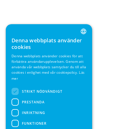
Denna webbplats använder
ENGLISH
cookies
GERMAN
Denna webbplats använder cookies för att
förbättra användarupplevelsen. Genom att
SWEDISH
använda vår webbplats samtycker du till alla
FRENCH
cookies i enlighet med vår cookiepolicy.
Läs
mer
SPANISH
STRIKT NÖDVÄNDIGT
PRESTANDA
INRIKTNING
FUNKTIONER