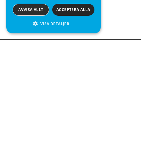
AVVISA ALLT
ACCEPTERA ALLA
VISA DETALJER
We see value in every measurement.
Kontakta oss
Kabelgatan 12
434 37 Kungsbacka
+46 300 939900
Följ oss