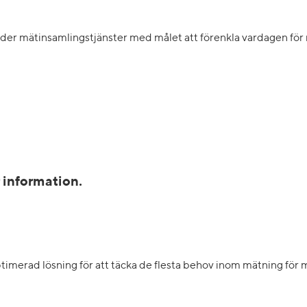
uder mätinsamlingstjänster med målet att förenkla vardagen för
r information.
ptimerad lösning för att täcka de flesta behov inom mätning fö