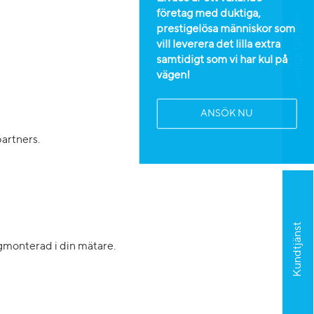
företag med duktiga,
Lediga tjänster
prestigelösa människor som
vill leverera det lilla extra
samtidigt som vi har kul på
vägen!
ANSÖK NU
artners.
Kundtjänst
igmonterad i din mätare.