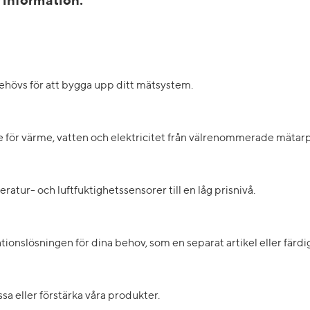
r information.
ehövs för att bygga upp ditt mätsystem.
e för värme, vatten och elektricitet från välrenommerade mätarp
tur- och luftfuktighetssensorer till en låg prisnivå.
onslösningen för dina behov, som en separat artikel eller färd
ssa eller förstärka våra produkter.