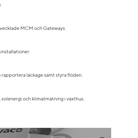
.
enutvecklade MCM och Gateways.
nstallationer.
h rapportera läckage samt styra flöden.
solenergi och klimatmätning i växthus.