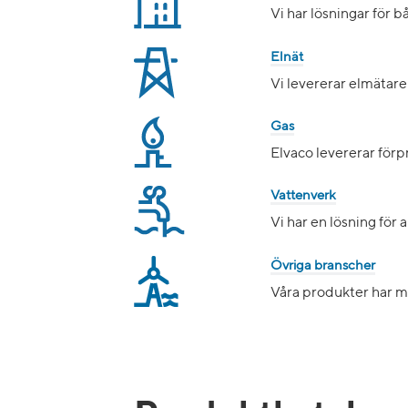
Vi har lösningar för 
Elnät
Vi levererar elmätar
Gas
Elvaco levererar förp
Vattenverk
Vi har en lösning för
Övriga branscher
Våra produkter har m