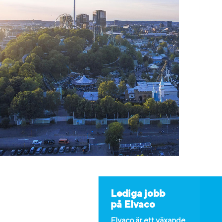
Lediga jobb
på Elvaco
Elvaco är ett växande