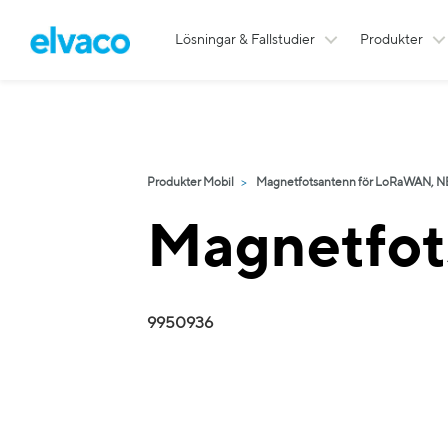
Lösningar & Fallstudier
Produkter
Produkter Mobil
Magnetfotsantenn för LoRaWAN, NB-
Magnetfot
9950936