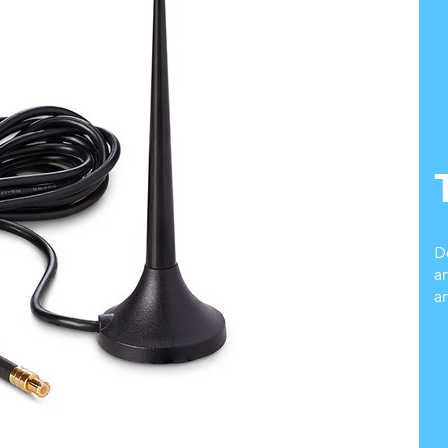
D
a
an