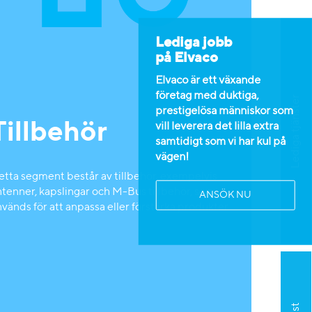
Lediga jobb
på Elvaco
Elvaco är ett växande
företag med duktiga,
Lediga tjänster
prestigelösa människor som
Tillbehör
vill leverera det lilla extra
samtidigt som vi har kul på
vägen!
etta segment består av tillbehör, exempelvis
ntenner, kapslingar och M-Bus tillbehör, som
ANSÖK NU
vänds för att anpassa eller förstärka produkter.