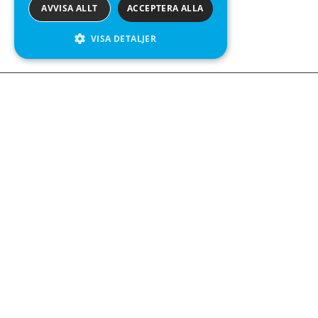
AVVISA ALLT
ACCEPTERA ALLA
VISA DETALJER
We see value in every measurement.
Kontakta oss
Kabelgatan 12
434 37 Kungsbacka
+46 300 939900
Följ oss