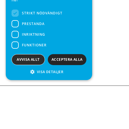
mer
SPANISH
STRIKT NÖDVÄNDIGT
PRESTANDA
INRIKTNING
FUNKTIONER
AVVISA ALLT
ACCEPTERA ALLA
VISA DETALJER
We see value in every measurement.