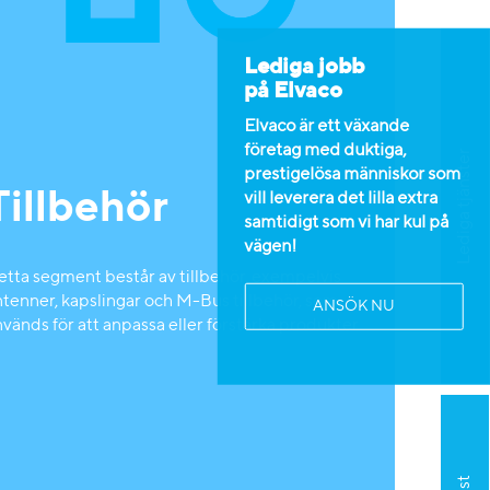
Lediga jobb
på Elvaco
Elvaco är ett växande
företag med duktiga,
Lediga tjänster
prestigelösa människor som
Tillbehör
vill leverera det lilla extra
samtidigt som vi har kul på
vägen!
etta segment består av tillbehör, exempelvis
ntenner, kapslingar och M-Bus tillbehör, som
ANSÖK NU
vänds för att anpassa eller förstärka produkter.