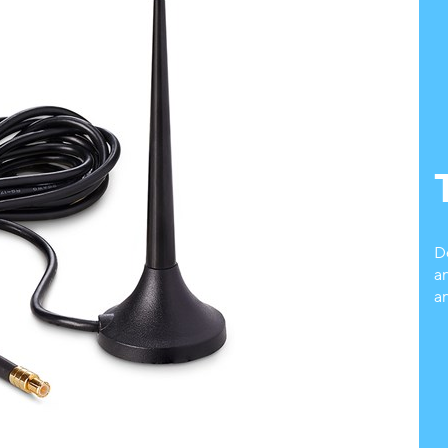
D
a
an