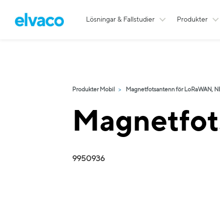
Lösningar & Fallstudier
Produkter
Produkter Mobil
Magnetfotsantenn för LoRaWAN, NB-
Magnetfot
9950936