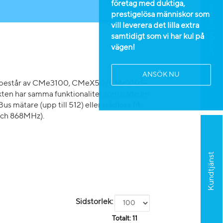
företag med duktiga,
Lediga tjänster
prestigelösa människor som
vill leverera det lilla extra
samtidigt som vi har kul på
vägen!
ANSÖK NU
rna består av CMe3100, CMeX50/CMeX10S-
ten har samma funktionalitet som både en
 mätare (upp till 512) eller trådlösa M-
och 868MHz).
Kundtjänst
Sidstorlek:
Totalt:
11