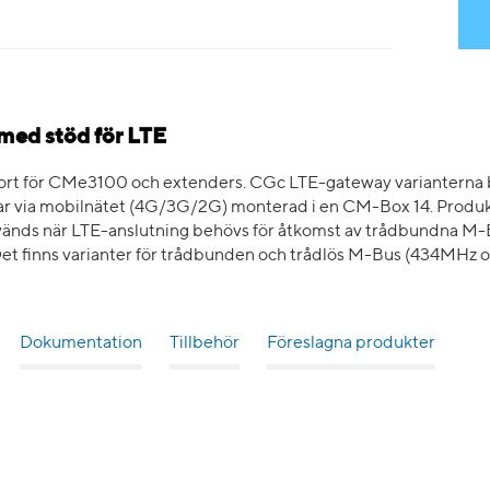
med stöd för LTE
pport för CMe3100 och extenders. CGc LTE-gateway variante
 via mobilnätet (4G/3G/2G) monterad i en CM-Box 14. Produk
nds när LTE-anslutning behövs för åtkomst av trådbundna M-Bus
et finns varianter för trådbunden och trådlös M-Bus (434MHz 
Dokumentation
Tillbehör
Föreslagna produkter