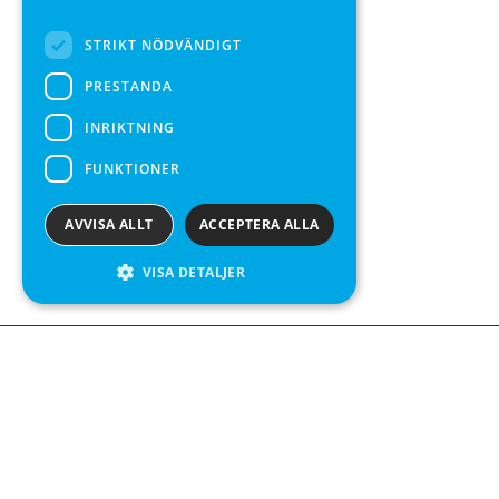
SPANISH
STRIKT NÖDVÄNDIGT
PRESTANDA
INRIKTNING
FUNKTIONER
AVVISA ALLT
ACCEPTERA ALLA
VISA DETALJER
Kontakta o
Kabelgatan 
434 37 Kun
We see value in every measurement.
+46 300 9