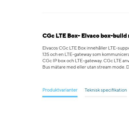
CGc LTE Box- Elvaco box-build 
Elvacos CGc LTE Box innehåller LTE-su
13S och en LTE-gateway som kommunicerar
CGc IP box och LTE-gateway. CGc LTE anvä
Bus mätare med eller utan stream mode. D
Produktvarianter
Teknisk specifikation