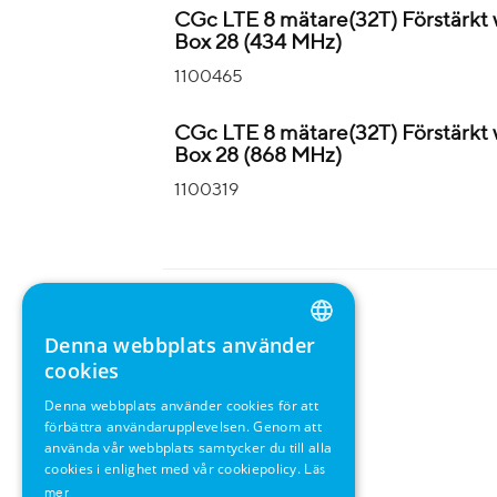
CGc LTE 8 mätare(32T) Förstärk
Box 28 (434 MHz)
1100465
CGc LTE 8 mätare(32T) Förstärk
Box 28 (868 MHz)
1100319
Denna webbplats använder
ENGLISH
cookies
GERMAN
Denna webbplats använder cookies för att
förbättra användarupplevelsen. Genom att
SWEDISH
använda vår webbplats samtycker du till alla
FRENCH
cookies i enlighet med vår cookiepolicy.
Läs
mer