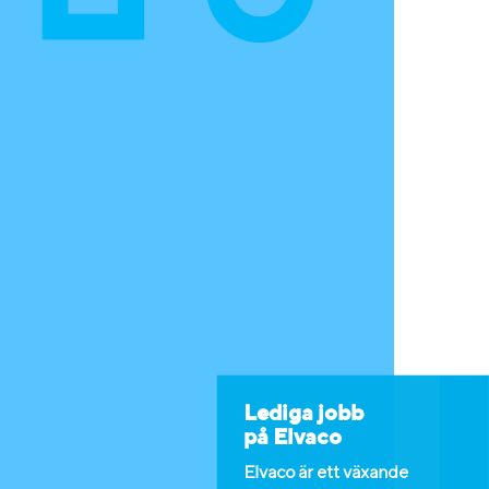
Lediga jobb
på Elvaco
Elvaco är ett växande