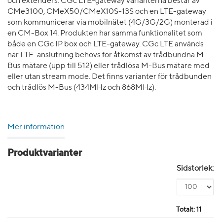
och extenders. CGc LTE-gateway varianterna består av
CMe3100, CMeX50/CMeX10S-13S och en LTE-gateway
som kommunicerar via mobilnätet (4G/3G/2G) monterad i
en CM-Box 14. Produkten har samma funktionalitet som
både en CGc IP box och LTE-gateway. CGc LTE används
när LTE-anslutning behövs för åtkomst av trådbundna M-
Bus mätare (upp till 512) eller trådlösa M-Bus mätare med
eller utan stream mode. Det finns varianter för trådbunden
och trådlös M-Bus (434MHz och 868MHz).
Mer information
Produktvarianter
Sidstorlek:
Totalt:
11