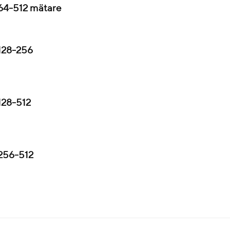
64-512 mätare
128-256
128-512
256-512