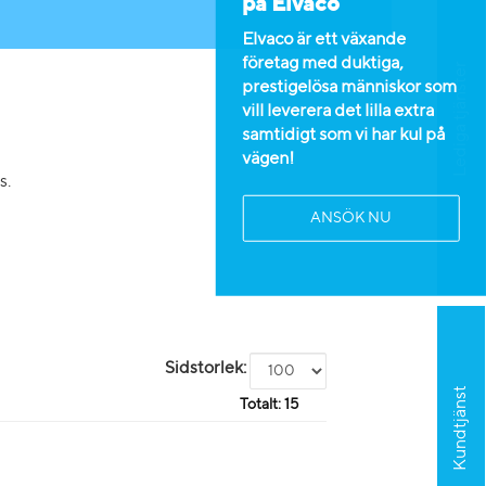
på Elvaco
Elvaco är ett växande
företag med duktiga,
Lediga tjänster
prestigelösa människor som
vill leverera det lilla extra
samtidigt som vi har kul på
vägen!
s.
ANSÖK NU
Sidstorlek:
Kundtjänst
Totalt:
15