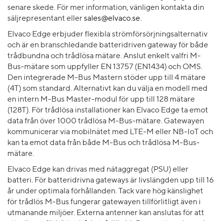
senare skede. För mer information, vänligen kontakta din
säljrepresentant eller
sales@elvaco.se
.
Elvaco Edge erbjuder flexibla strömförsörjningsalternativ
och är en branschledande batteridriven gateway för både
trådbundna och trådlösa mätare. Anslut enkelt valfri M-
Bus-mätare som uppfyller EN 13757 (EN1434) och OMS.
Den integrerade M-Bus Mastern stöder upp till 4 mätare
(4T) som standard. Alternativt kan du välja en modell med
en intern M-Bus Master-modul för upp till 128 mätare
(128T). För trådlösa installationer kan Elvaco Edge ta emot
data från över 1000 trådlösa M-Bus-mätare. Gatewayen
kommunicerar via mobilnätet med LTE-M eller NB-IoT och
kan ta emot data från både M-Bus och trådlösa M-Bus-
mätare.
Elvaco Edge kan drivas med nätaggregat (PSU) eller
batteri. För batteridrivna gateways är livslängden upp till 16
år under optimala förhållanden. Tack vare hög känslighet
för trådlös M-Bus fungerar gatewayen tillförlitligt även i
utmanande miljöer. Externa antenner kan anslutas för att