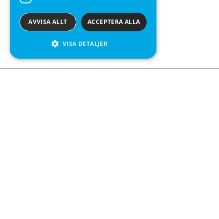
AVVISA ALLT
ACCEPTERA ALLA
VISA DETALJER
We see value in every measurement.
Kontakta oss
Kabelgatan 12
434 37 Kungsbacka
+46 300 939900