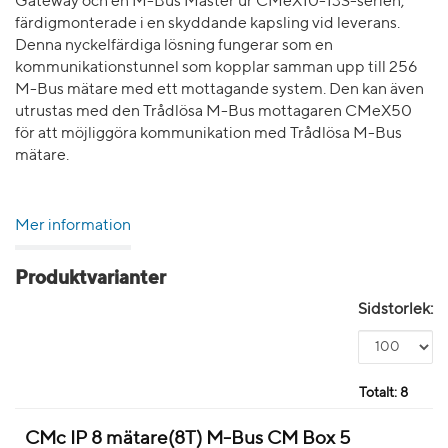
Gateway och en M-Bus Master ur CMeX10-13S-serien,
färdigmonterade i en skyddande kapsling vid leverans.
Denna nyckelfärdiga lösning fungerar som en
kommunikationstunnel som kopplar samman upp till 256
M-Bus mätare med ett mottagande system. Den kan även
utrustas med den Trådlösa M-Bus mottagaren CMeX50
för att möjliggöra kommunikation med Trådlösa M-Bus
mätare.
Mer information
Produktvarianter
Sidstorlek:
Totalt:
8
CMc IP 8 mätare(8T) M-Bus CM Box 5