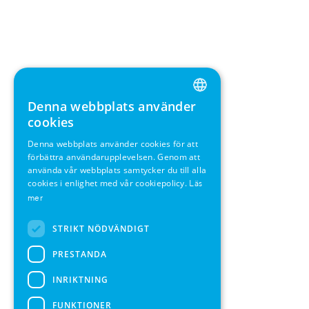
Denna webbplats använder
ENGLISH
cookies
GERMAN
Denna webbplats använder cookies för att
förbättra användarupplevelsen. Genom att
SWEDISH
använda vår webbplats samtycker du till alla
FRENCH
cookies i enlighet med vår cookiepolicy.
Läs
mer
SPANISH
STRIKT NÖDVÄNDIGT
PRESTANDA
INRIKTNING
FUNKTIONER