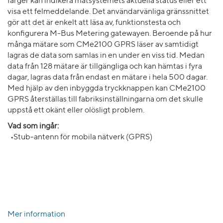
färger kan indikera mätsystemets aktuella status eller ett
visa ett felmeddelande. Det användarvänliga gränssnittet
gör att det är enkelt att läsa av, funktionstesta och
konfigurera M-Bus Metering gatewayen. Beroende på hur
många mätare som CMe2100 GPRS läser av samtidigt
lagras de data som samlas in en under en viss tid. Medan
data från 128 mätare är tillgängliga och kan hämtas i fyra
dagar, lagras data från endast en mätare i hela 500 dagar.
Med hjälp av den inbyggda tryckknappen kan CMe2100
GPRS återställas till fabriksinställningarna om det skulle
uppstå ett okänt eller olösligt problem.
Vad som ingår:
•Stub-antenn för mobila nätverk (GPRS)
Mer information