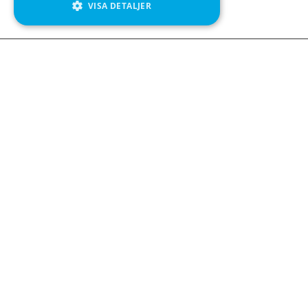
VISA DETALJER
We see value in every measurement.
Kontakta oss
Kabelgatan 12
434 37 Kungsbacka
+46 300 939900
Följ oss