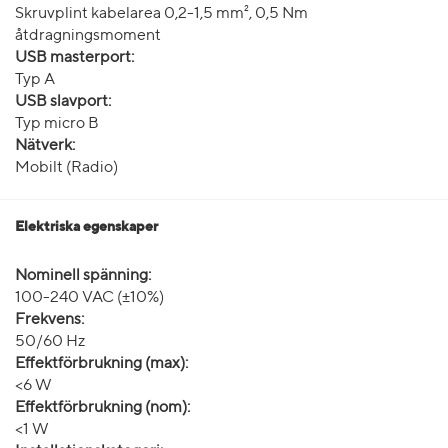
Skruvplint kabelarea 0,2-1,5 mm², 0,5 Nm
åtdragningsmoment
USB masterport:
Typ A
USB slavport:
Typ micro B
Nätverk:
Mobilt (Radio)
Elektriska egenskaper
Nominell spänning:
100-240 VAC (±10%)
Frekvens:
50/60 Hz
Effektförbrukning (max):
<6 W
Effektförbrukning (nom):
<1 W