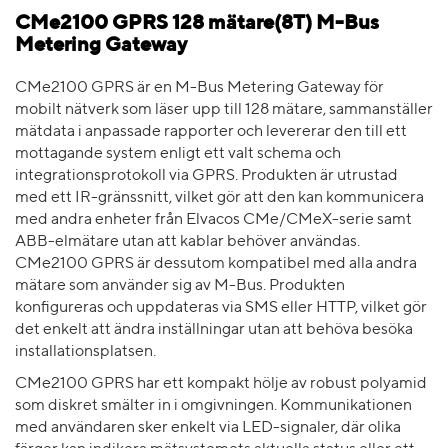
CMe2100 GPRS 128 mätare(8T) M-Bus
Metering Gateway
CMe2100 GPRS är en M-Bus Metering Gateway för
mobilt nätverk som läser upp till 128 mätare, sammanställer
mätdata i anpassade rapporter och levererar den till ett
mottagande system enligt ett valt schema och
integrationsprotokoll via GPRS. Produkten är utrustad
med ett IR-gränssnitt, vilket gör att den kan kommunicera
med andra enheter från Elvacos CMe/CMeX-serie samt
ABB-elmätare utan att kablar behöver användas.
CMe2100 GPRS är dessutom kompatibel med alla andra
mätare som använder sig av M-Bus. Produkten
konfigureras och uppdateras via SMS eller HTTP, vilket gör
det enkelt att ändra inställningar utan att behöva besöka
installationsplatsen.
CMe2100 GPRS har ett kompakt hölje av robust polyamid
som diskret smälter in i omgivningen. Kommunikationen
med användaren sker enkelt via LED-signaler, där olika