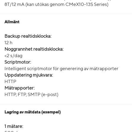
8T/12 mA (kan utökas genom CMeX10-13S Series)
Allmänt
Backup realtidsklocka:
12 h
Noggrannhet realtidsklocka:
<2 s/dag
Scriptmotor:
Intelligent scriptmotor för generering av mätrapporter
Uppdatering mjukvara:
HTTP
Mätrapporter:
HTTP, FTP, SMTP (e-post)
Lagring av mätdata (exempel)
1 mätare: