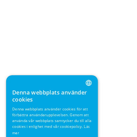
Denna webbplats använder
ENGLISH
cookies
GERMAN
Denna webbplats använder cookies för att
förbättra användarupplevelsen. Genom att
SWEDISH
använda vår webbplats samtycker du till alla
FRENCH
cookies i enlighet med vår cookiepolicy.
Läs
mer
SPANISH