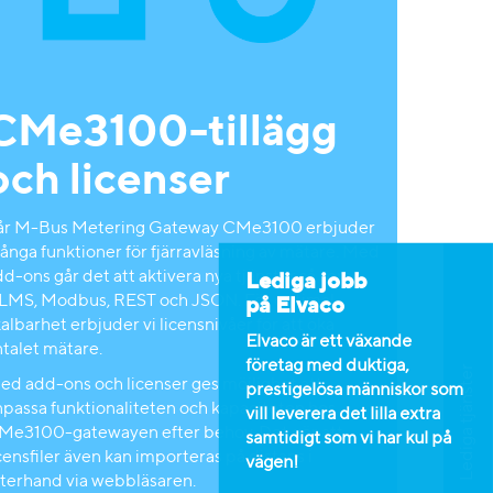
CMe3100-tillägg
och licenser
år M-Bus Metering Gateway CMe3100 erbjuder
ånga funktioner för fjärravläsning av mätare. Med
d-ons går det att aktivera nya tjänster så som
Lediga jobb
LMS, Modbus, REST och JSON. För optimal
på Elvaco
albarhet erbjuder vi licensnivåer för att öka
Elvaco är ett växande
ntalet mätare.
företag med duktiga,
Lediga tjänster
ed add-ons och licenser ges möjlighet att
prestigelösa människor som
npassa funktionaliteten och kapaciteten hos
vill leverera det lilla extra
Me3100-gatewayen efter behov. Det gör att
samtidigt som vi har kul på
censfiler även kan importeras på distans i
vägen!
fterhand via webbläsaren.