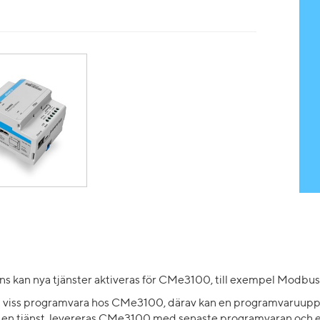
 kan nya tjänster aktiveras för CMe3100, till exempel Modbu
 en viss programvara hos CMe3100, därav kan en programvaruuppd
ve en tjänst, levereras CMe3100 med senaste programvaran oc