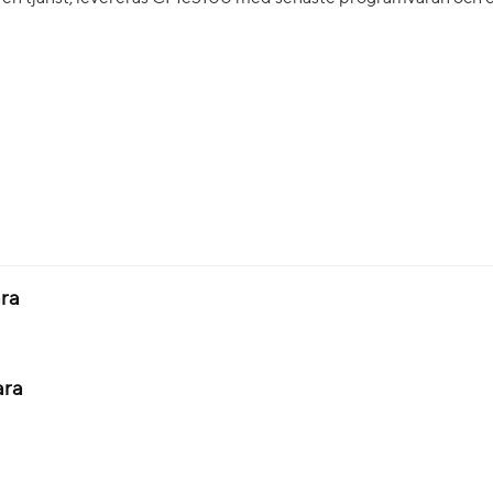
ra
ara