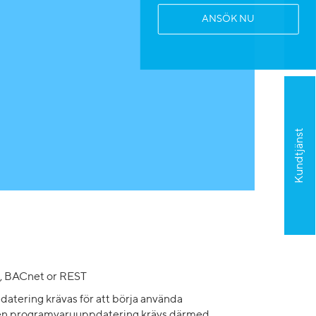
ANSÖK NU
Kundtjänst
s, BACnet or REST
atering krävas för att börja använda
h en programvaruuppdatering krävs därmed