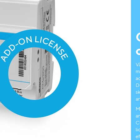
V
m
ad
D
sk
a
M
a
C
li
e