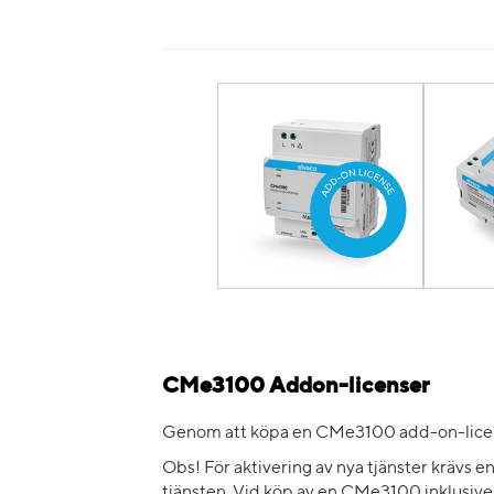
CMe3100 Addon-licenser
Genom att köpa en CMe3100 add-on-licens
Obs! För aktivering av nya tjänster krävs
tjänsten. Vid köp av en CMe3100 inklusi