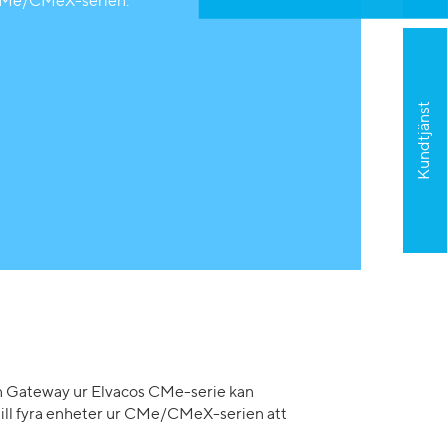
Me/CMeX-serien.
Kundtjänst
en Gateway ur Elvacos CMe-serie kan
till fyra enheter ur CMe/CMeX-serien att