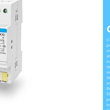
C
p
in
a
i
t
mä
ök
s
B
E
p
k