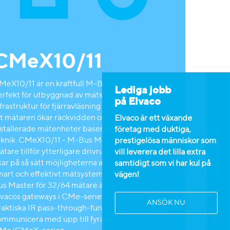
CMeX10/11
MeX10/11 är en kraftfull M-Bus-master som är
Lediga jobb
erfekt för utbyggnad av mätsystemets
på Elvaco
frastruktur för fjärravläsning av mätare. Det gör
tt mätaren ökar räckvidden och antalet
Elvaco är ett växande
nstallerade mätenheter baserade på M-Bus-
företag med duktiga,
Lediga tjänster
eknik. CMeX10/11 - M-Bus Master för 32/64
prestigelösa människor som
tare tillför ytterligare drivrutinskapacitet och
vill leverera det lilla extra
ar på så sätt möjligheterna att installera ett
samtidigt som vi har kul på
mart och effektivt mätsystem. CMeX10/11 - M-
vägen!
us Master för 32/64 mätare är kompatibel med
lvacos gateways i CMe-serien. Tack vare den
ANSÖK NU
raktiska IR pass-through-funktionen går det att
ommunicera med upp till fyra enheter ur