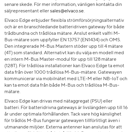
senare skede. För mer information, vänligen kontakta din
säljrepresentant eller
sales@elvaco.se
.
Elvaco Edge erbjuder flexibla strömförsörjningsalternativ
och är en branschledande batteridriven gateway för både
trådbundna och trådlösa mätare. Anslut enkelt valfri M-
Bus-mätare som uppfyller EN 13757 (EN1434) och OMS.
Den integrerade M-Bus Mastern stöder upp till 4 mätare
(4T) som standard. Alternativt kan du välja en modell med
en intern M-Bus Master-modul för upp till 128 mätare
(128T). För trådlösa installationer kan Elvaco Edge ta emot
data från över 1000 trådlösa M-Bus-mätare. Gatewayen
kommunicerar via mobilnätet med LTE-M eller NB-IoT och
kan ta emot data från både M-Bus och trådlösa M-Bus-
mätare.
Elvaco Edge kan drivas med nätaggregat (PSU) eller
batteri. För batteridrivna gateways är livslängden upp till 16
år under optimala förhållanden. Tack vare hög känslighet
för trådlös M-Bus fungerar gatewayen tillförlitligt även i
utmanande miljöer. Externa antenner kan anslutas för att