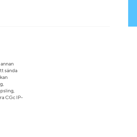
n annan
tt sända
 kan
g,
psling,
åra CGc IP-