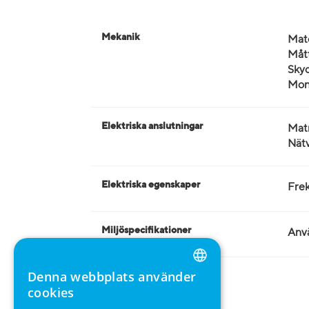
Mekanik
Mate
Mått
Skyd
Mon
Elektriska anslutningar
Mat
Nätv
Elektriska egenskaper
Frek
Miljöspecifikationer
Anvä
Denna webbplats använder
ENGLISH
cookies
GERMAN