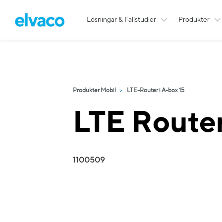
Lösningar & Fallstudier
Produkter
Produkter Mobil
LTE-Router i A-box 15
LTE Route
1100509