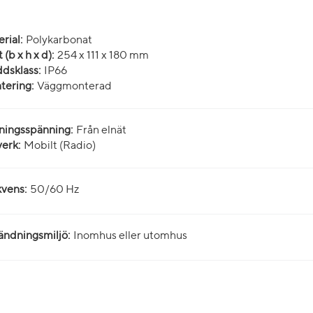
rial:
Polykarbonat
 (b x h x d):
254 x 111 x 180 mm
dsklass:
IP66
tering:
Väggmonterad
ningsspänning:
Från elnät
erk:
Mobilt (Radio)
vens:
50/60 Hz
ndningsmiljö:
Inomhus eller utomhus