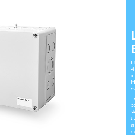
E
v
i
M
öv
T
o
s
b
a
m