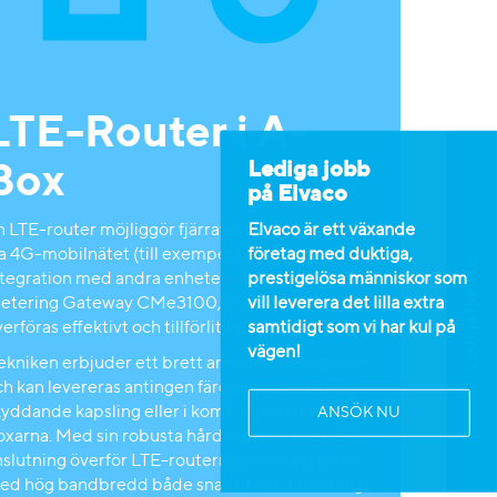
LTE-Router i A-
Lediga jobb
Box
på Elvaco
n LTE-router möjliggör fjärravläsning av mätare
Elvaco är ett växande
ia 4G-mobilnätet (till exempel LTE). Sömlös
företag med duktiga,
Lediga tjänster
ntegration med andra enheter, så som vår M-Bus
prestigelösa människor som
etering Gateway CMe3100, gör att mätdata kan
vill leverera det lilla extra
erföras effektivt och tillförlitligt.
samtidigt som vi har kul på
vägen!
ekniken erbjuder ett brett användningsområde
ch kan levereras antingen färdigmonterad i en
kyddande kapsling eller i kombination med CGc-
ANSÖK NU
oxarna. Med sin robusta hårdvara och kraftfulla
nslutning överför LTE-routern mätdata i realtid
ed hög bandbredd både snabbt och tillförlitligt.