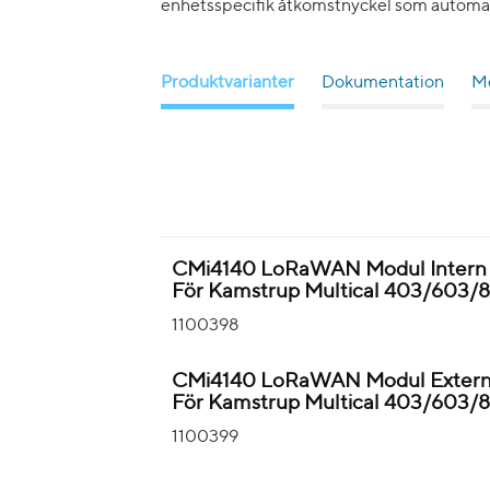
enhetsspecifik åtkomstnyckel som automa
Produktvarianter
Dokumentation
Me
CMi4140 LoRaWAN Modul Intern A
För Kamstrup Multical 403/603/
1100398
CMi4140 LoRaWAN Modul Extern 
För Kamstrup Multical 403/603/
1100399