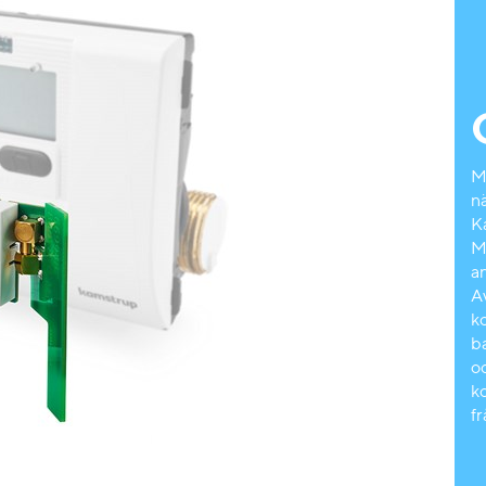
M
n
K
M
a
A
k
ba
o
k
fr