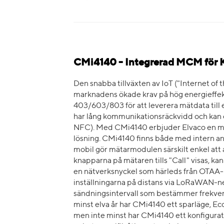
CMi4140 - Integrerad MCM för
Den snabba tillväxten av IoT ("Internet of 
marknadens ökade krav på hög energieffe
403/603/803 för att leverera mätdata till 
har lång kommunikationsräckvidd och kan e
NFC). Med CMi4140 erbjuder Elvaco en mä
lösning. CMi4140 finns både med intern a
mobil gör mätarmodulen särskilt enkel at
knapparna på mätaren tills "Call" visas, k
en nätverksnyckel som härleds från OTAA-
inställningarna på distans via LoRaWAN-ne
sändningsintervall som bestämmer frekven
minst elva år har CMi4140 ett sparläge, EcoM
men inte minst har CMi4140 ett konfigurati