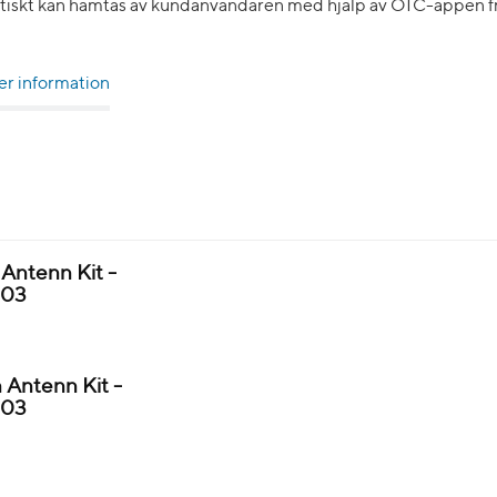
tiskt kan hämtas av kundanvändaren med hjälp av OTC-appen fr
r information
ntenn Kit -
803
Antenn Kit -
803