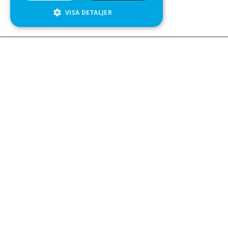
VISA DETALJER
Kontakta o
Kabelgatan 
434 37 Kun
We see value in every measurement.
+46 300 9