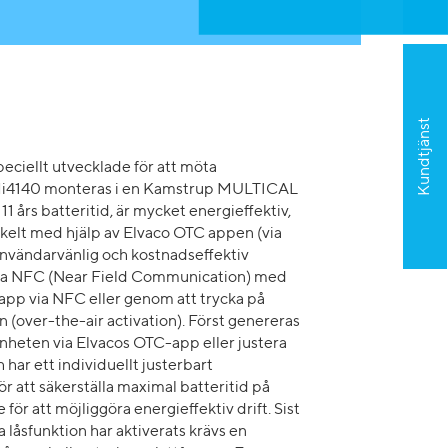
Kundtjänst
peciellt utvecklade för att möta
 CMi4140 monteras i en Kamstrup MULTICAL
års batteritid, är mycket energieffektiv,
nkelt med hjälp av Elvaco OTC appen (via
vändarvänlig och kostnadseffektiv
 via NFC (Near Field Communication) med
app via NFC eller genom att trycka på
 (over-the-air activation). Först genereras
heten via Elvacos OTC-app eller justera
ar ett individuellt justerbart
att säkerställa maximal batteritid på
för att möjliggöra energieffektiv drift. Sist
låsfunktion har aktiverats krävs en