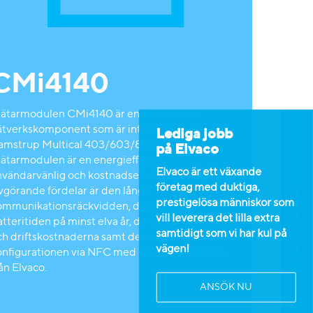
CMi4140
ätarmodulen CMi4140 är en LoRaWAN-
ätverkskomponent som är integrerad i en
Lediga jobb
amstrup Multical 403/603/803-mätare.
på Elvaco
ätarmodulen är en energieffektiv,
Elvaco är ett växande
nvändarvänlig och kostnadseffektiv lösning.
företag med duktiga,
Lediga tjänster
vgörande fördelar är den långa
prestigelösa människor som
ommunikationsräckvidden, den långa
vill leverera det lilla extra
tteritiden på minst elva år, de låga anskaffnings-
samtidigt som vi har kul på
ch driftskostnaderna samt den enkla
vägen!
onfigurationen via NFC med OTC-mobilappen
ån Elvaco.
ANSÖK NU