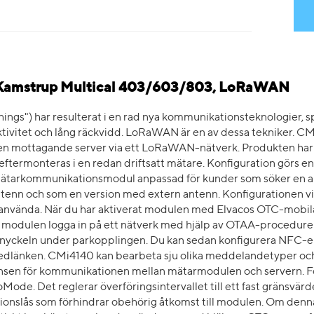
 Kamstrup Multical 403/603/803, LoRaWAN
things") har resulterat i en rad nya kommunikationsteknologier, s
ktivitet och lång räckvidd. LoRaWAN är en av dessa tekniker.
en mottagande server via ett LoRaWAN-nätverk. Produkten har 11 
ftermonteras i en redan driftsatt mätare. Konfiguration görs e
tarkommunikationsmodul anpassad för kunder som söker en an
ntenn och som en version med extern antenn. Konfigurationen
t använda. När du har aktiverat modulen med Elvacos OTC-mobil
an modulen logga in på ett nätverk med hjälp av OTAA-proceduren
nyckeln under parkopplingen. Du kan sedan konfigurera NFC-en
dlänken. CMi4140 kan bearbeta sju olika meddelandetyper och h
sen för kommunikationen mellan mätarmodulen och servern. För 
ode. Det reglerar överföringsintervallet till ett fast gränsvärde 
onslås som förhindrar obehörig åtkomst till modulen. Om denna 