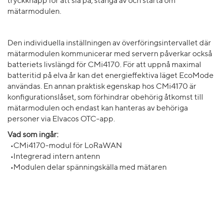
tryckknapp för att slå på, stänga av och starta om
mätarmodulen.
Den individuella inställningen av överföringsintervallet där
mätarmodulen kommunicerar med servern påverkar också
batteriets livslängd för CMi4170. För att uppnå maximal
batteritid på elva år kan det energieffektiva läget EcoMode
användas. En annan praktisk egenskap hos CMi4170 är
konfigurationslåset, som förhindrar obehörig åtkomst till
mätarmodulen och endast kan hanteras av behöriga
personer via Elvacos OTC-app.
Vad som ingår:
•CMi4170-modul för LoRaWAN
•Integrerad intern antenn
•Modulen delar spänningskälla med mätaren