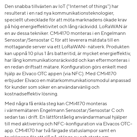
Den snabba tillväxten av IoT ("Internet of things") har
resulterat i en rad nya kommunikationsteknologier,
speciellt utvecklade för att möta marknadens ökade krav
på hög energieffektivitet och lång räckvidd. LoRaWAN är
en av dessa tekniker. CMi4170 monteras i en Engelmann
Sensostar/Sensostar C för att leverera mätdata till en
mottagande server via ett LoRaWAN- nätverk. Produkten
kan uppnå 10 plus 1 års batteritid, är mycket energieffektiv,
har lång kommunikationsräckvidd och kan eftermonteras i
en redan driftsatt mätare. Konfiguration görs enkelt med
hjälp av Elvaco OTC appen (via NFC). Med CMi4170
erbjuder Elvaco en mätarkommunikationsmodul anpassad
för kunder som söker en användarvänlig och
kostnadseffektiv lösning.
Med några få enkla steg kan CMi4170 monteras
i värmemätaren Engelmann Sensostar/Sensostar C och
sedan tas i drift. En lättförståelig användarmanual hjälper
till med aktivering och NFC-konfiguration via Elvacos OTC-
app. CMi4170 har två färgade statuslampor samt en