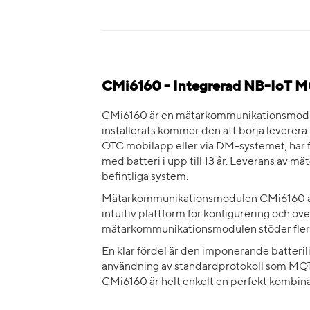
CMi6160 - Integrerad NB-IoT 
CMi6160 är en mätarkommunikationsmodul 
installerats kommer den att börja leverera 
OTC mobilapp eller via DM-systemet, har fl
med batteri i upp till 13 år. Leverans a
befintliga system.
Mätarkommunikationsmodulen CMi6160 är 
intuitiv plattform för konfigurering och ö
mätarkommunikationsmodulen stöder fler
En klar fördel är den imponerande batteriliv
användning av standardprotokoll som MQT
CMi6160 är helt enkelt en perfekt kombina