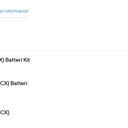
r information
 Batteri Kit
X) Batteri
MCX)