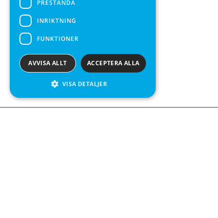
PRESTANDA
INRIKTNING
FUNKTIONER
AVVISA ALLT
ACCEPTERA ALLA
VISA DETALJER
Kontakta o
Kabelgatan 
434 37 Kun
We see value in every measurement.
+46 300 9