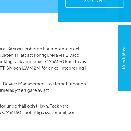
ANSÖK NU
Kundtjänst
e. Så snart enheten har monterats och
kten är lätt att konfigurera via Elvaco
är lång räckvidd krävs. CMi6160 kan drivas
MQTT-SN och LWM2M för enkel integrering i
ch Device Management-systemet utgör en
meras ytterligare av att
ör underhåll och tillsyn. Tack vare
Mi6160 i befintliga systemmiljöer.