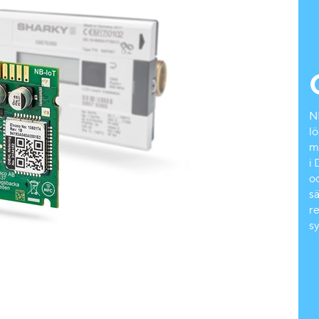
N
lö
m
i
o
s
re
s