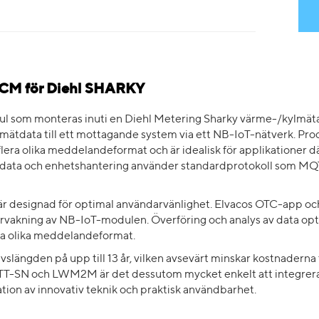
MCM för Diehl SHARKY
som monteras inuti en Diehl Metering Sharky värme-/kylmätar
mätdata till ett mottagande system via ett NB-IoT-nätverk. Produ
era olika meddelandeformat och är idealisk för applikationer d
v mätdata och enhetshantering använder standardprotokoll som 
designad för optimal användarvänlighet. Elvacos OTC-app o
vervakning av NB-IoT-modulen. Överföring och analys av data opti
a olika meddelandeformat.
slängden på upp till 13 år, vilken avsevärt minskar kostnaderna f
T-SN och LWM2M är det dessutom mycket enkelt att integrera C
tion av innovativ teknik och praktisk användbarhet.