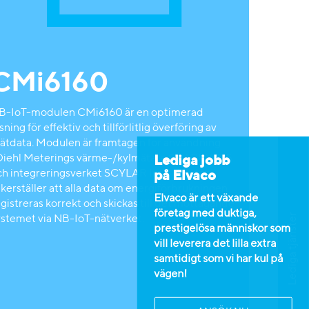
CMi6160
B-IoT-modulen CMi6160 är en optimerad
sning för effektiv och tillförlitlig överföring av
ätdata. Modulen är framtagen för användning
 Diehl Meterings värme-/kylmätare SHARKY 775
Lediga jobb
ch integreringsverket SCYLAR Int 8 där den
på Elvaco
äkerställer att alla data om energiförbrukningen
Elvaco är ett växande
gistreras korrekt och skickas till det mottagande
företag med duktiga,
Lediga tjänster
ystemet via NB-IoT-nätverket.
prestigelösa människor som
vill leverera det lilla extra
samtidigt som vi har kul på
vägen!