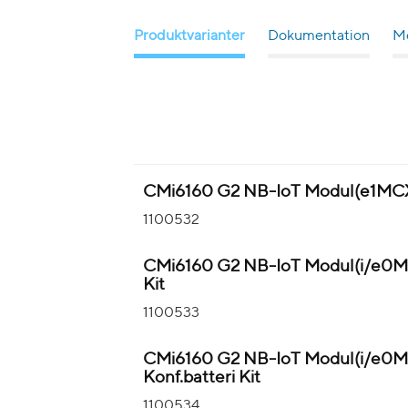
Produktvarianter
Dokumentation
Me
CMi6160 G2 NB-IoT Modul(e1MCX)
1100532
CMi6160 G2 NB-IoT Modul(i/e0MC
Kit
1100533
CMi6160 G2 NB-IoT Modul(i/e0
Konf.batteri Kit
1100534