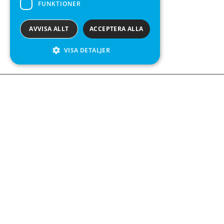
FUNKTIONER
AVVISA ALLT
ACCEPTERA ALLA
VISA DETALJER
Kontakta o
Kabelgatan 
434 37 Kun
We see value in every measurement.
+46 300 9