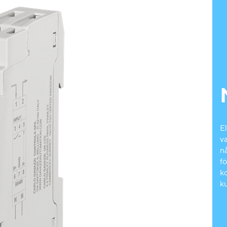
El
v
n
fö
k
k