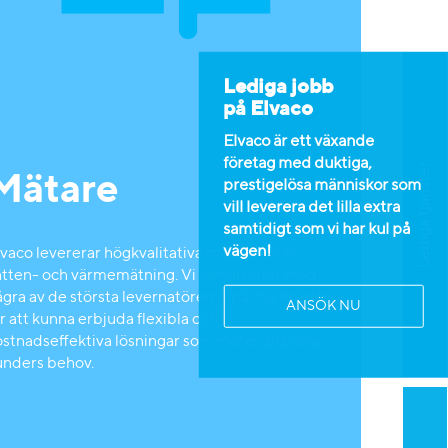
Lediga jobb
på Elvaco
Elvaco är ett växande
företag med duktiga,
Lediga tjänster
Mätare
prestigelösa människor som
vill leverera det lilla extra
samtidigt som vi har kul på
vägen!
vaco levererar högkvalitativa mätare för el-,
atten- och värmemätning. Vi samarbetar med
ågra av de största levernatörerna på marknaden
ANSÖK NU
r att kunna erbjuda flexibla och
ostnadseffektiva lösningar som möter alla våra
unders behov.