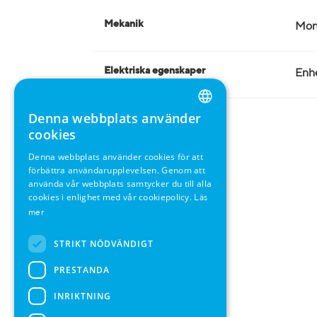
Mekanik
Mon
Elektriska egenskaper
Enhe
Denna webbplats använder
ENGLISH
cookies
GERMAN
Denna webbplats använder cookies för att
förbättra användarupplevelsen. Genom att
SWEDISH
använda vår webbplats samtycker du till alla
FRENCH
cookies i enlighet med vår cookiepolicy.
Läs
mer
SPANISH
STRIKT NÖDVÄNDIGT
PRESTANDA
INRIKTNING