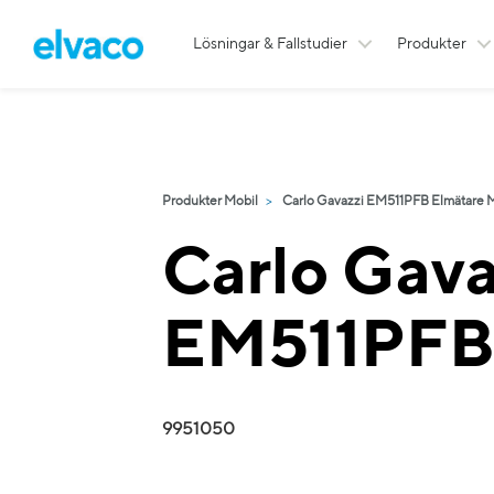
Lösningar & Fallstudier
Produkter
Produkter Mobil
Carlo Gavazzi EM511PFB Elmätare M
Carlo Gava
EM511PF
9951050