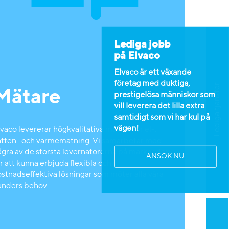
Lediga jobb
på Elvaco
Elvaco är ett växande
företag med duktiga,
Lediga tjänster
Mätare
prestigelösa människor som
vill leverera det lilla extra
samtidigt som vi har kul på
vägen!
vaco levererar högkvalitativa mätare för el-,
atten- och värmemätning. Vi samarbetar med
ågra av de största levernatörerna på marknaden
ANSÖK NU
r att kunna erbjuda flexibla och
ostnadseffektiva lösningar som möter alla våra
unders behov.