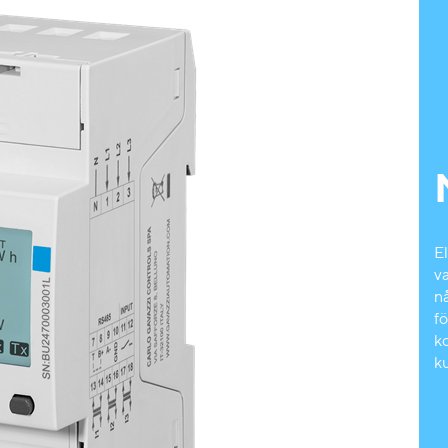
El
v
n
fö
k
k