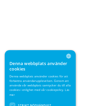
Denna webbplats använder
ENGLISH
cookies
GERMAN
Denna webbplats använder cookies för att
förbättra användarupplevelsen. Genom att
SWEDISH
använda vår webbplats samtycker du till alla
FRENCH
cookies i enlighet med vår cookiepolicy.
Läs
mer
SPANISH
STRIKT NÖDVÄNDIGT