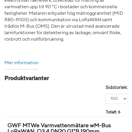
elektroniskt räkneverk, utvecklad för mätning av
varmvatten upp till 90 °C i bostäder och kommersiella
fastigheter. Mätaren erbjuder hög mätnoggrannhet (MID
R80–R100) och kommunikation via LoRaWAN samt
trådlös M-Bus (OMS). Den är utrustad med avancerade
larmfunktioner för detektering av läckage, omvänt flöde,
rörbrott och nollförbrukning.
Mer information
Produktvarianter
Sidstorlek:
Totalt:
6
GWF MTWe Varmvattenmätare wM-Bus
LoRaWAN, Q3 4 DN20 G1"B 190mm