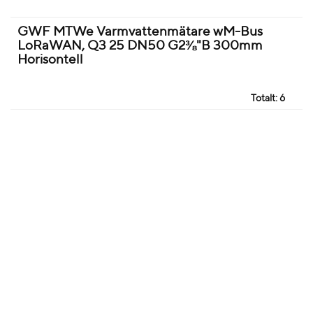
GWF MTWe Varmvattenmätare wM-Bus
LoRaWAN, Q3 25 DN50 G2⅜"B 300mm
Horisontell
Totalt:
6