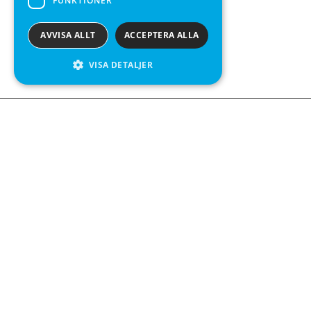
FUNKTIONER
AVVISA ALLT
ACCEPTERA ALLA
VISA DETALJER
We see value in every measurement.
Kontakta oss
Kabelgatan 12
434 37 Kungsbacka
+46 300 939900