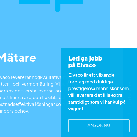
Mätare
Lediga jobb
på Elvaco
Elvaco är ett växande
vaco levererar högkvalitativa mätare för el-,
företag med duktiga,
Lediga tjänster
atten- och värmemätning. Vi samarbetar med
prestigelösa människor som
ågra av de största levernatörerna på marknaden
vill leverera det lilla extra
r att kunna erbjuda flexibla och
samtidigt som vi har kul på
ostnadseffektiva lösningar som möter alla våra
vägen!
unders behov.
ANSÖK NU