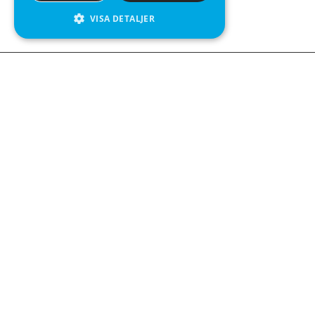
VISA DETALJER
Kontakta o
Kabelgatan 
434 37 Kun
We see value in every measurement.
+46 300 9