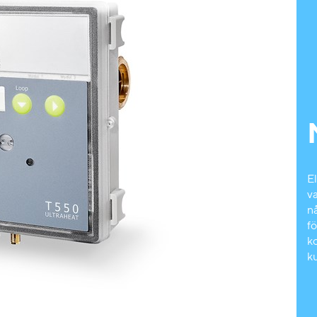
El
v
n
fö
k
k