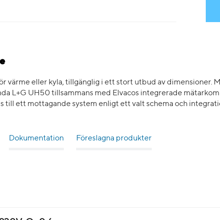
e
ärme eller kyla, tillgänglig i ett stort utbud av dimensioner. M
vända L+G UH50 tillsammans med Elvacos integrerade mätark
 till ett mottagande system enligt ett valt schema och integrati
Dokumentation
Föreslagna produkter