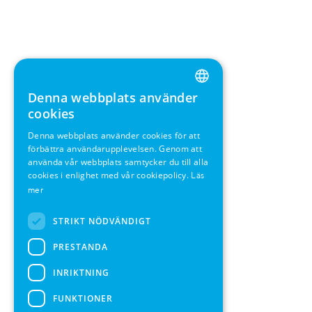
Denna webbplats använder
ENGLISH
cookies
GERMAN
Denna webbplats använder cookies för att
förbättra användarupplevelsen. Genom att
SWEDISH
använda vår webbplats samtycker du till alla
FRENCH
cookies i enlighet med vår cookiepolicy.
Läs
mer
SPANISH
STRIKT NÖDVÄNDIGT
PRESTANDA
INRIKTNING
FUNKTIONER