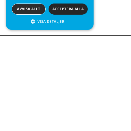
AVVISA ALLT
ACCEPTERA ALLA
VISA DETALJER
We see value in every measurement.
Kontakta oss
Kabelgatan 12
434 37 Kungsbacka
+46 300 939900
Följ oss