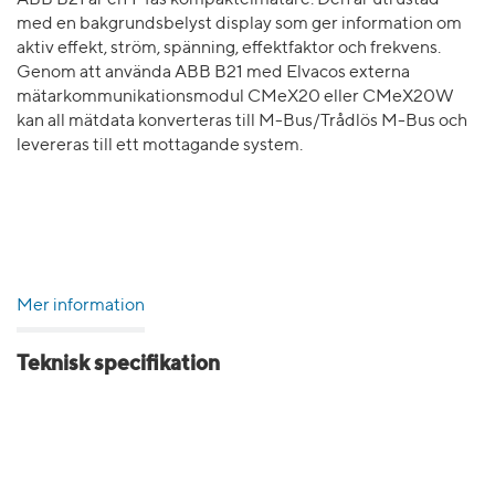
ABB B21 är en 1-fas kompaktelmätare. Den är utrustad
med en bakgrundsbelyst display som ger information om
aktiv effekt, ström, spänning, effektfaktor och frekvens.
Genom att använda ABB B21 med Elvacos externa
mätarkommunikationsmodul CMeX20 eller CMeX20W
kan all mätdata konverteras till M-Bus/Trådlös M-Bus och
levereras till ett mottagande system.
Mer information
Teknisk specifikation