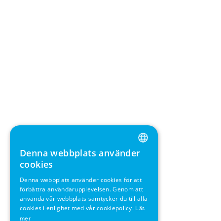
Denna webbplats använder
ENGLISH
cookies
GERMAN
Denna webbplats använder cookies för att
förbättra användarupplevelsen. Genom att
SWEDISH
använda vår webbplats samtycker du till alla
FRENCH
cookies i enlighet med vår cookiepolicy.
Läs
mer