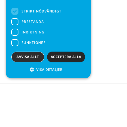
SPANISH
STRIKT NÖDVÄNDIGT
PRESTANDA
INRIKTNING
FUNKTIONER
AVVISA ALLT
ACCEPTERA ALLA
VISA DETALJER
We see value in every measurement.