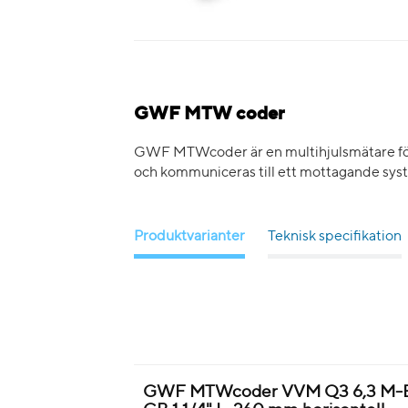
GWF MTW coder
GWF MTWcoder är en multihjulsmätare för v
och kommuniceras till ett mottagande sys
Produktvarianter
Teknisk specifikation
GWF MTWcoder VVM Q3 6,3 M-B