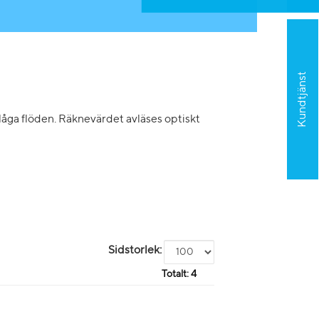
Kundtjänst
låga flöden. Räknevärdet avläses optiskt
Sidstorlek:
Totalt:
4