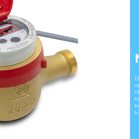
El
v
n
fö
k
k