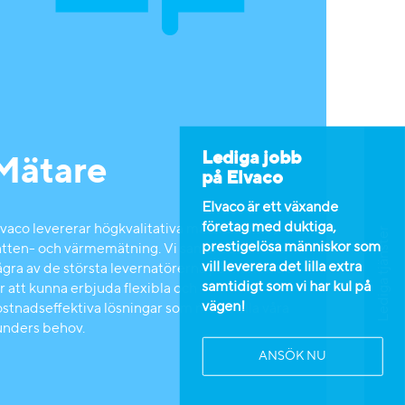
Lediga jobb
Mätare
på Elvaco
Elvaco är ett växande
företag med duktiga,
vaco levererar högkvalitativa mätare för el-,
Lediga tjänster
prestigelösa människor som
atten- och värmemätning. Vi samarbetar med
vill leverera det lilla extra
ågra av de största levernatörerna på marknaden
samtidigt som vi har kul på
r att kunna erbjuda flexibla och
vägen!
ostnadseffektiva lösningar som möter alla våra
unders behov.
ANSÖK NU