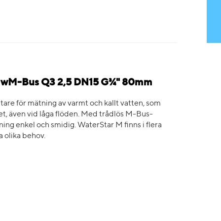
e wM-Bus Q3 2,5 DN15 G¾" 80mm
tare för mätning av varmt och kallt vatten, som
het, även vid låga flöden. Med trådlös M-Bus-
ning enkel och smidig. WaterStar M finns i flera
a olika behov.