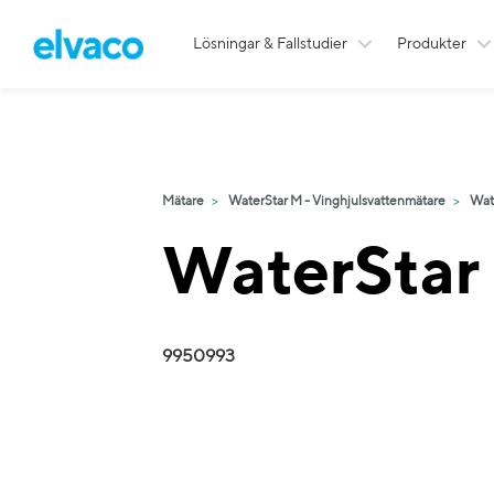
Lösningar & Fallstudier
Produkter
Mätare
WaterStar M - Vinghjulsvattenmätare
Wat
WaterStar
9950993