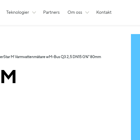
Teknologier
Partners
Om oss
Kontakt
erStar M Varmvattenmätare wM-Bus Q3 2,5 DN15 G¾" 80mm
 M