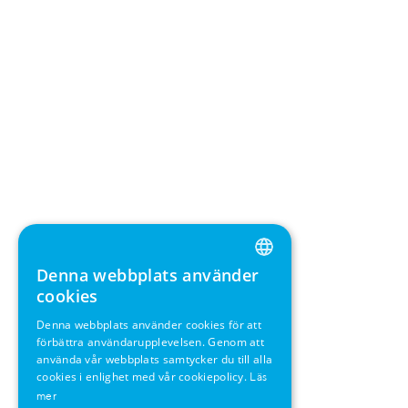
Denna webbplats använder
ENGLISH
cookies
GERMAN
Denna webbplats använder cookies för att
förbättra användarupplevelsen. Genom att
SWEDISH
använda vår webbplats samtycker du till alla
FRENCH
cookies i enlighet med vår cookiepolicy.
Läs
mer
SPANISH