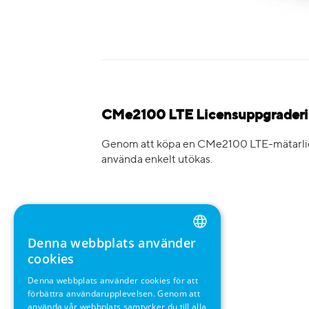
CMe2100 LTE Licensuppgraderi
Genom att köpa en CMe2100 LTE-mätarlic
använda enkelt utökas.
Denna webbplats använder
ENGLISH
cookies
GERMAN
Denna webbplats använder cookies för att
förbättra användarupplevelsen. Genom att
SWEDISH
använda vår webbplats samtycker du till alla