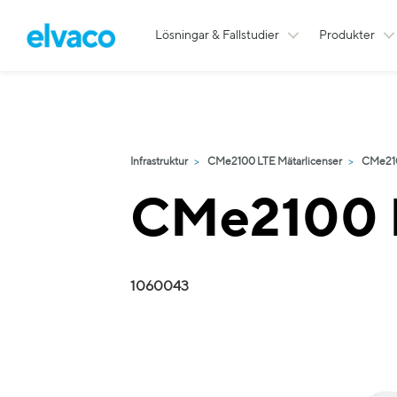
Lösningar & Fallstudier
Produkter
Infrastruktur
CMe2100 LTE Mätarlicenser
CMe210
CMe2100 L
1060043