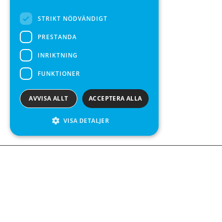
SPANISH
STRIKT NÖDVÄNDIGT
PRESTANDA
INRIKTNING
FUNKTIONER
AVVISA ALLT
ACCEPTERA ALLA
VISA DETALJER
Kontakta o
Kabelgatan 
434 37 Kun
We see value in every measurement.
+46 300 9