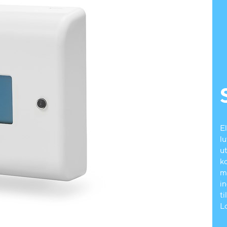
E
l
u
ko
m
in
t
L