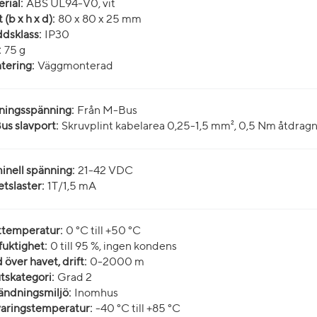
rial:
ABS UL94-V0, vit
 (b x h x d):
80 x 80 x 25 mm
dsklass:
IP30
:
75 g
tering:
Väggmonterad
ningsspänning:
Från M-Bus
s slavport:
Skruvplint kabelarea 0,25-1,5 mm², 0,5 Nm åtdra
nell spänning:
21-42 VDC
tslaster:
1T/1,5 mA
ttemperatur:
0 °C till +50 °C
fuktighet:
0 till 95 %, ingen kondens
 över havet, drift:
0-2000 m
skategori:
Grad 2
ndningsmiljö:
Inomhus
aringstemperatur:
-40 °C till +85 °C