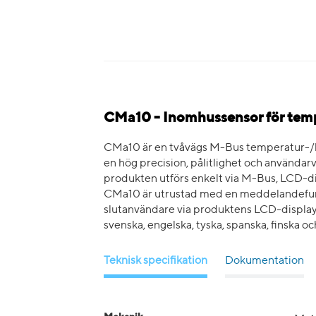
CMa10 - Inomhussensor för temp
CMa10 är en tvåvägs M-Bus temperatur-/lu
en hög precision, pålitlighet och användar
produkten utförs enkelt via M-Bus, LCD-di
CMa10 är utrustad med en meddelandefun
slutanvändare via produktens LCD-display.
svenska, engelska, tyska, spanska, finska och
Teknisk specifikation
Dokumentation