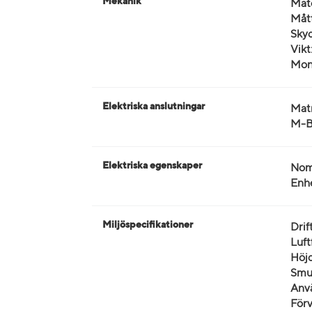
Mekanik
Mate
Mått
Skyd
Vikt
Mon
Elektriska anslutningar
Mat
M-Bu
Elektriska egenskaper
Nomi
Enhe
Miljöspecifikationer
Drif
Luft
Höjd
Smut
Anvä
Förv