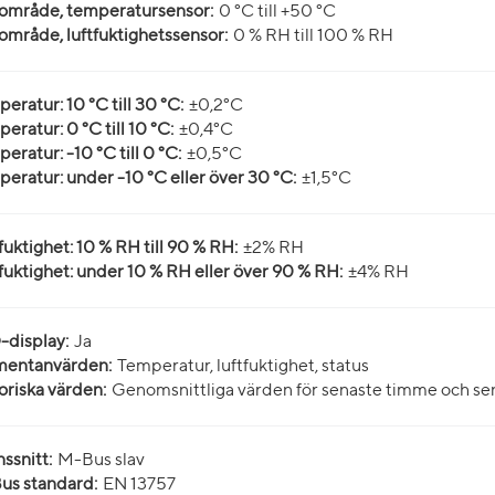
område, temperatursensor:
0 °C till +50 °C
mråde, luftfuktighetssensor:
0 % RH till 100 % RH
eratur: 10 °C till 30 °C:
±0,2°C
eratur: 0 °C till 10 °C:
±0,4°C
eratur: -10 °C till 0 °C:
±0,5°C
eratur: under -10 °C eller över 30 °C:
±1,5°C
fuktighet: 10 % RH till 90 % RH:
±2% RH
fuktighet: under 10 % RH eller över 90 % RH:
±4% RH
display:
Ja
entanvärden:
Temperatur, luftfuktighet, status
oriska värden:
Genomsnittliga värden för senaste timme och se
ssnitt:
M-Bus slav
us standard:
EN 13757