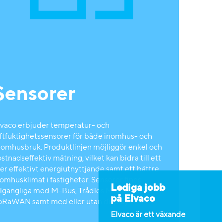
Sensorer
lvaco erbjuder temperatur- och
uftfuktighetssensorer för både inomhus- och
tomhusbruk. Produktlinjen möjliggör enkel och
stnadseffektiv mätning, vilket kan bidra till ett
er effektivt energiutnyttjande samt ett bättre
omhusklimat i fastigheter. Sensorer finns
Lediga jobb
illgängliga med M-Bus, Trådlös M-Bus eller
på Elvaco
oRaWAN samt med eller utan display.
Elvaco är ett växande