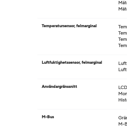
Mät
Mäto
Temperatursensor, felmarginal
Temp
Temp
Temp
Temp
Luftfuktighetssensor, felmarginal
Luft
Luft
Användargränssnitt
LCD-
Mom
Hist
M-Bus
Grän
M-B