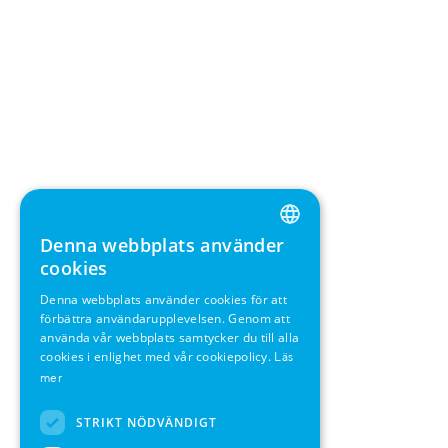
Denna webbplats använder
ENGLISH
cookies
GERMAN
Denna webbplats använder cookies för att
förbättra användarupplevelsen. Genom att
SWEDISH
använda vår webbplats samtycker du till alla
FRENCH
cookies i enlighet med vår cookiepolicy.
Läs
mer
SPANISH
STRIKT NÖDVÄNDIGT