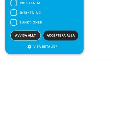
PRESTANDA
INRIKTNING
FUNKTIONER
AVVISA ALLT
ACCEPTERA ALLA
VISA DETALJER
We see value in every measurement.
Kontakta oss
Kabelgatan 12