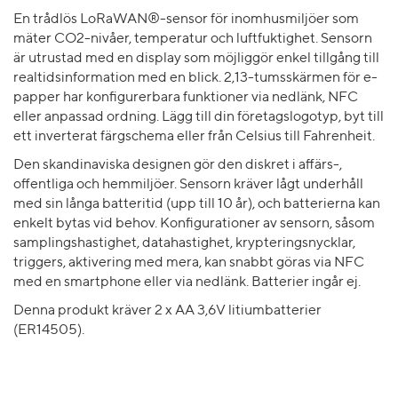
En trådlös LoRaWAN®-sensor för inomhusmiljöer som
mäter CO2-nivåer, temperatur och luftfuktighet. Sensorn
är utrustad med en display som möjliggör enkel tillgång till
realtidsinformation med en blick. 2,13-tumsskärmen för e-
papper har konfigurerbara funktioner via nedlänk, NFC
eller anpassad ordning. Lägg till din företagslogotyp, byt till
ett inverterat färgschema eller från Celsius till Fahrenheit.
Den skandinaviska designen gör den diskret i affärs-,
offentliga och hemmiljöer. Sensorn kräver lågt underhåll
med sin långa batteritid (upp till 10 år), och batterierna kan
enkelt bytas vid behov. Konfigurationer av sensorn, såsom
samplingshastighet, datahastighet, krypteringsnycklar,
triggers, aktivering med mera, kan snabbt göras via NFC
med en smartphone eller via nedlänk. Batterier ingår ej.
Denna produkt kräver 2 x AA 3,6V litiumbatterier
(ER14505).