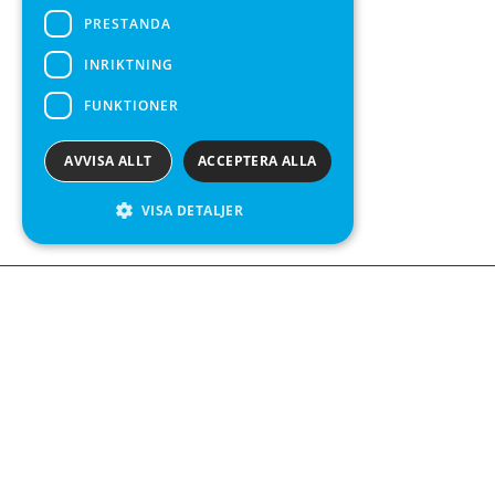
PRESTANDA
INRIKTNING
FUNKTIONER
AVVISA ALLT
ACCEPTERA ALLA
VISA DETALJER
We see value in every measurement.
Kontakta oss
Kabelgatan 12