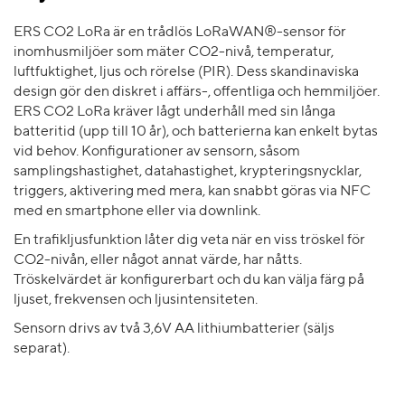
ERS CO2 LoRa är en trådlös LoRaWAN®-sensor för
inomhusmiljöer som mäter CO2-nivå, temperatur,
luftfuktighet, ljus och rörelse (PIR). Dess skandinaviska
design gör den diskret i affärs-, offentliga och hemmiljöer.
ERS CO2 LoRa kräver lågt underhåll med sin långa
batteritid (upp till 10 år), och batterierna kan enkelt bytas
vid behov. Konfigurationer av sensorn, såsom
samplingshastighet, datahastighet, krypteringsnycklar,
triggers, aktivering med mera, kan snabbt göras via NFC
med en smartphone eller via downlink.
En trafikljusfunktion låter dig veta när en viss tröskel för
CO2-nivån, eller något annat värde, har nåtts.
Tröskelvärdet är konfigurerbart och du kan välja färg på
ljuset, frekvensen och ljusintensiteten.
Sensorn drivs av två 3,6V AA lithiumbatterier (säljs
separat).