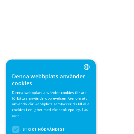
Denna webbplats använder
ENGLISH
cookies
GERMAN
Denna webbplats använder cookies för att
förbättra användarupplevelsen. Genom att
SWEDISH
använda vår webbplats samtycker du till alla
FRENCH
cookies i enlighet med vår cookiepolicy.
Läs
mer
SPANISH
STRIKT NÖDVÄNDIGT