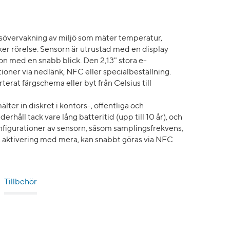
vervakning av miljö som mäter temperatur,
ker rörelse. Sensorn är utrustad med en display
ion med en snabb blick. Den 2,13" stora e-
oner via nedlänk, NFC eller specialbeställning.
erterat färgschema eller byt från Celsius till
ter in diskret i kontors-, offentliga och
håll tack vare lång batteritid (upp till 10 år), och
nfigurationer av sensorn, såsom samplingsfrekvens,
s, aktivering med mera, kan snabbt göras via NFC
Tillbehör