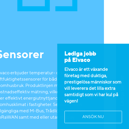
Sensorer
Lediga jobb
på Elvaco
Elvaco är ett växande
lvaco erbjuder temperatur- och
företag med duktiga,
Lediga tjänster
uftfuktighetssensorer för både inomhus- och
prestigelösa människor som
tomhusbruk. Produktlinjen möjliggör enkel och
vill leverera det lilla extra
stnadseffektiv mätning, vilket kan bidra till ett
samtidigt som vi har kul på
er effektivt energiutnyttjande samt ett bättre
vägen!
omhusklimat i fastigheter. Sensorer finns
illgängliga med M-Bus, Trådlös M-Bus eller
ANSÖK NU
oRaWAN samt med eller utan display.