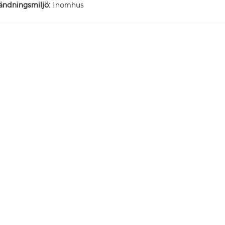
ndningsmiljö:
Inomhus