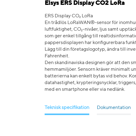
Elsys ERS Display CO2 LoRa
ERS Display CO₂ LoRa
En trådlös LoRaWAN®-sensor för inomhusö
luftfuktighet, CO₂-nivåer, ljus samt upptäc
som ger enkel tillgång till realtidsinformat
pappersdisplayen har konfigurerbara funkti
Lägg till din företagslogotyp, ändra till inv
Fahrenheit.
Den skandinaviska designen gör att den smäl
hemmamiljöer. Sensorn kräver minimalt under
batterierna kan enkelt bytas vid behov. Ko
datahastighet, krypteringsnycklar, trigger
med en smartphone eller via nedlänk.
Teknisk specifikation
Dokumentation