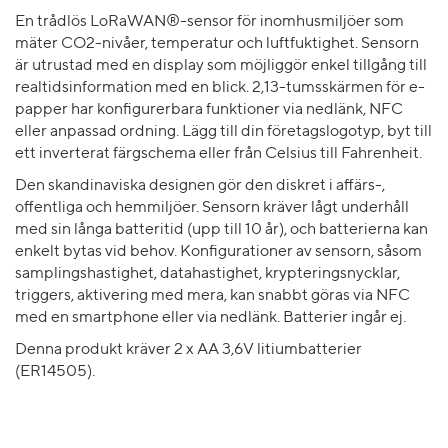
En trådlös LoRaWAN®-sensor för inomhusmiljöer som
mäter CO2-nivåer, temperatur och luftfuktighet. Sensorn
är utrustad med en display som möjliggör enkel tillgång till
realtidsinformation med en blick. 2,13-tumsskärmen för e-
papper har konfigurerbara funktioner via nedlänk, NFC
eller anpassad ordning. Lägg till din företagslogotyp, byt till
ett inverterat färgschema eller från Celsius till Fahrenheit.
Den skandinaviska designen gör den diskret i affärs-,
offentliga och hemmiljöer. Sensorn kräver lågt underhåll
med sin långa batteritid (upp till 10 år), och batterierna kan
enkelt bytas vid behov. Konfigurationer av sensorn, såsom
samplingshastighet, datahastighet, krypteringsnycklar,
triggers, aktivering med mera, kan snabbt göras via NFC
med en smartphone eller via nedlänk. Batterier ingår ej.
Denna produkt kräver 2 x AA 3,6V litiumbatterier
(ER14505).