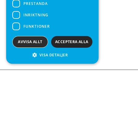
PRESTANDA
INRIKTNING
FUNKTIONER
AVVISA ALLT
ACCEPTERA ALLA
VISA DETALJER
We see value in every measurement.
Kontakta oss
Kabelgatan 12