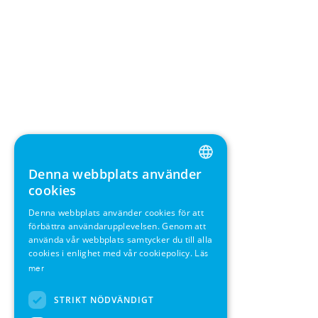
Denna webbplats använder
ENGLISH
cookies
GERMAN
Denna webbplats använder cookies för att
förbättra användarupplevelsen. Genom att
SWEDISH
använda vår webbplats samtycker du till alla
FRENCH
cookies i enlighet med vår cookiepolicy.
Läs
mer
SPANISH
STRIKT NÖDVÄNDIGT