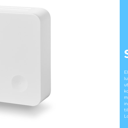
E
l
u
ko
m
in
t
L