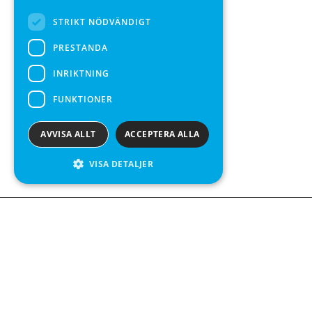
STRIKT NÖDVÄNDIGT
PRESTANDA
INRIKTNING
FUNKTIONER
AVVISA ALLT
ACCEPTERA ALLA
VISA DETALJER
Kontakta o
Kabelgatan 
434 37 Kun
We see value in every measurement.
+46 300 9