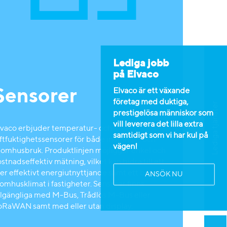
Lediga jobb
på Elvaco
Sensorer
Elvaco är ett växande
företag med duktiga,
Lediga tjänster
prestigelösa människor som
vill leverera det lilla extra
lvaco erbjuder temperatur- och
samtidigt som vi har kul på
uftfuktighetssensorer för både inomhus- och
vägen!
tomhusbruk. Produktlinjen möjliggör enkel och
stnadseffektiv mätning, vilket kan bidra till ett
er effektivt energiutnyttjande samt ett bättre
ANSÖK NU
omhusklimat i fastigheter. Sensorer finns
illgängliga med M-Bus, Trådlös M-Bus eller
oRaWAN samt med eller utan display.