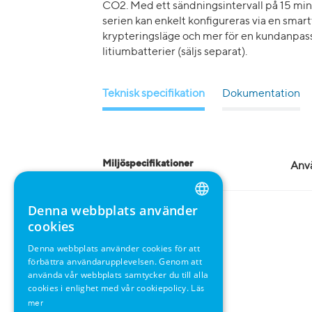
CO2. Med ett sändningsintervall på 15 minut
serien kan enkelt konfigureras via en smartte
krypteringsläge och mer för en kundanpass
litiumbatterier (säljs separat).
Teknisk specifikation
Dokumentation
Miljöspecifikationer
Anvä
Denna webbplats använder
ENGLISH
cookies
GERMAN
Denna webbplats använder cookies för att
förbättra användarupplevelsen. Genom att
SWEDISH
använda vår webbplats samtycker du till alla
FRENCH
cookies i enlighet med vår cookiepolicy.
Läs
mer
SPANISH