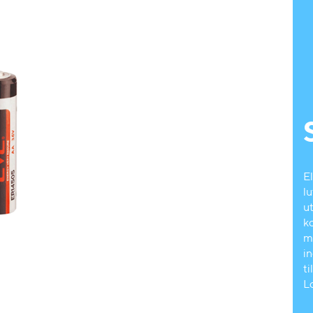
E
l
u
ko
m
in
t
L