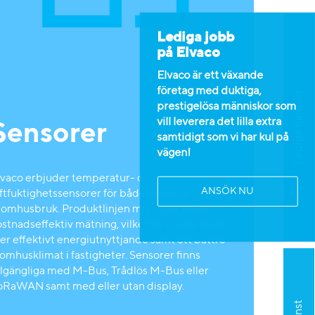
Lediga jobb
på Elvaco
Elvaco är ett växande
företag med duktiga,
Lediga tjänster
prestigelösa människor som
vill leverera det lilla extra
Sensorer
samtidigt som vi har kul på
vägen!
lvaco erbjuder temperatur- och
ANSÖK NU
uftfuktighetssensorer för både inomhus- och
tomhusbruk. Produktlinjen möjliggör enkel och
stnadseffektiv mätning, vilket kan bidra till ett
er effektivt energiutnyttjande samt ett bättre
omhusklimat i fastigheter. Sensorer finns
illgängliga med M-Bus, Trådlös M-Bus eller
oRaWAN samt med eller utan display.