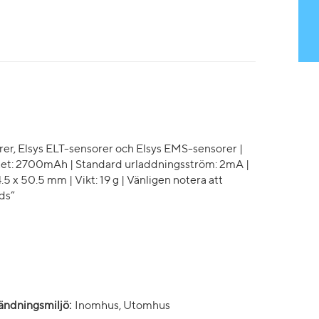
er, Elsys ELT-sensorer och Elsys EMS-sensorer |
itet: 2700mAh | Standard urladdningsström: 2mA |
.5 x 50.5 mm | Vikt: 19 g | Vänligen notera att
ods”
ndningsmiljö:
Inomhus, Utomhus