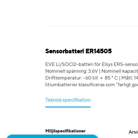
Sensorbatteri ER14505
EVE Li/SOCl2-batteri för Elsys ERS-sensor
Nominell spänning: 3.6V | Nominell kapac
Drifttemperatur: -60 till ＋ 85 ° C | Mått: 14
litiumbatterier klassificeras som ”farligt g
Teknisk specifikation
Miljöspecifikationer
Anvä