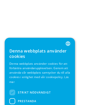
Denna webbplats använder
ENGLISH
cookies
GERMAN
Denna webbplats använder cookies för att
förbättra användarupplevelsen. Genom att
SWEDISH
använda vår webbplats samtycker du till alla
FRENCH
cookies i enlighet med vår cookiepolicy.
Läs
mer
SPANISH
STRIKT NÖDVÄNDIGT
PRESTANDA