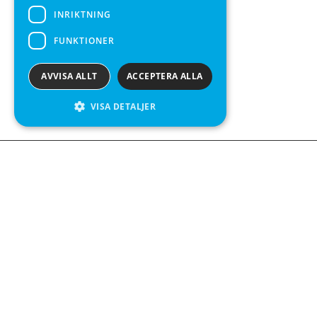
INRIKTNING
FUNKTIONER
AVVISA ALLT
ACCEPTERA ALLA
VISA DETALJER
We see value in every measurement.
Kontakta oss
Kabelgatan 12
434 37 Kungsbacka