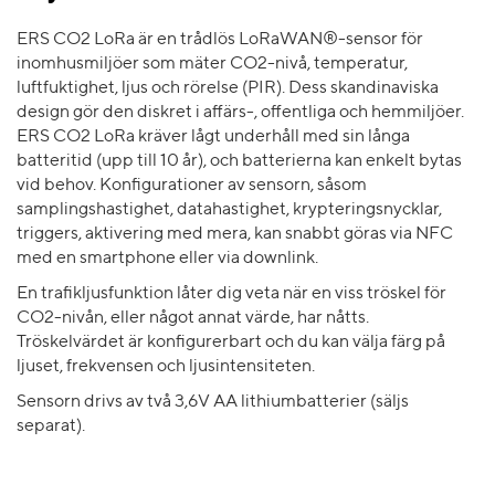
ERS CO2 LoRa är en trådlös LoRaWAN®-sensor för
inomhusmiljöer som mäter CO2-nivå, temperatur,
luftfuktighet, ljus och rörelse (PIR). Dess skandinaviska
design gör den diskret i affärs-, offentliga och hemmiljöer.
ERS CO2 LoRa kräver lågt underhåll med sin långa
batteritid (upp till 10 år), och batterierna kan enkelt bytas
vid behov. Konfigurationer av sensorn, såsom
samplingshastighet, datahastighet, krypteringsnycklar,
triggers, aktivering med mera, kan snabbt göras via NFC
med en smartphone eller via downlink.
En trafikljusfunktion låter dig veta när en viss tröskel för
CO2-nivån, eller något annat värde, har nåtts.
Tröskelvärdet är konfigurerbart och du kan välja färg på
ljuset, frekvensen och ljusintensiteten.
Sensorn drivs av två 3,6V AA lithiumbatterier (säljs
separat).