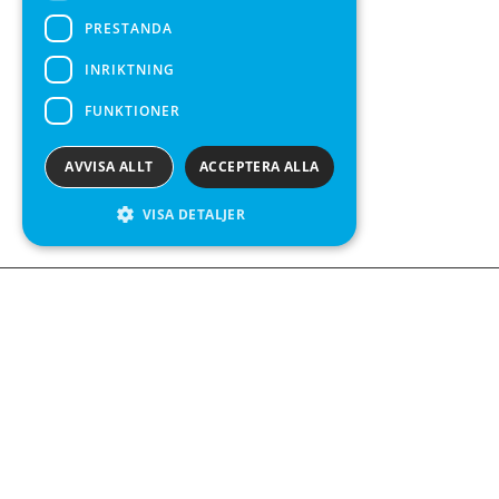
PRESTANDA
INRIKTNING
FUNKTIONER
AVVISA ALLT
ACCEPTERA ALLA
VISA DETALJER
We see value in every measurement.
Kontakta oss
Kabelgatan 12