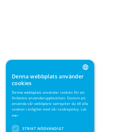
Denna webbplats använder
ENGLISH
cookies
GERMAN
Denna webbplats använder cookies för att
förbättra användarupplevelsen. Genom att
SWEDISH
använda vår webbplats samtycker du till alla
FRENCH
cookies i enlighet med vår cookiepolicy.
Läs
mer
SPANISH
STRIKT NÖDVÄNDIGT