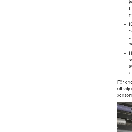
k
t
m
K
o
d
a
H
s
a
u
För ene
ultral
sensorn