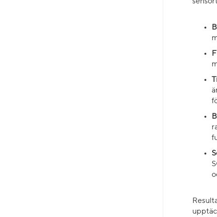
sensort
B
m
F
m
T
ä
f
B
r
f
S
S
o
Resulta
upptäck