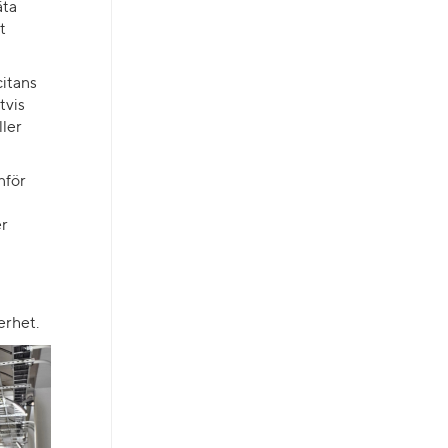
äta
t
citans
tvis
ller
nför
er
erhet.