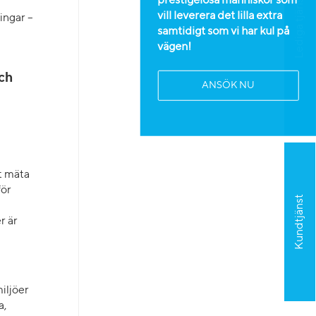
Lediga tjänster
prestigelösa människor som
vill leverera det lilla extra
ingar –
samtidigt som vi har kul på
vägen!
och
ANSÖK NU
t mäta
för
Kundtjänst
r är
iljöer
a,