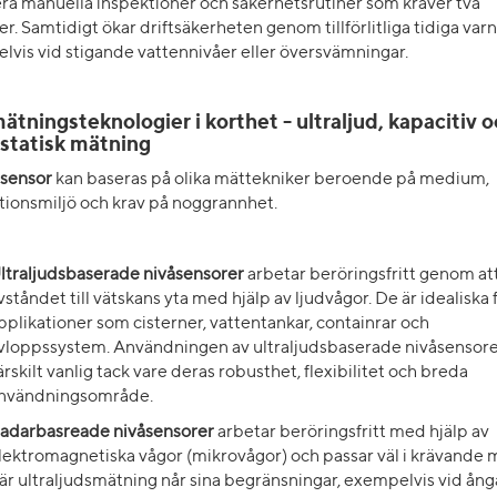
ra manuella inspektioner och säkerhetsrutiner som kräver två
r. Samtidigt ökar driftsäkerheten genom tillförlitliga tidiga varn
vis vid stigande vattennivåer eller översvämningar.
ätningsteknologier i korthet - ultraljud, kapacitiv 
statisk mätning
åsensor
kan baseras på olika mättekniker beroende på medium,
ationsmiljö och krav på noggrannhet.
ltraljudsbaserade nivåsensorer
arbetar beröringsfritt genom at
vståndet till vätskans yta med hjälp av ljudvågor. De är idealiska 
pplikationer som cisterner, vattentankar, containrar och
vloppssystem. Användningen av ultraljudsbaserade nivåsensore
ärskilt vanlig tack vare deras robusthet, flexibilitet och breda
nvändningsområde.
adarbasreade nivåsensorer
arbetar beröringsfritt med hjälp av
lektromagnetiska vågor (mikrovågor) och passar väl i krävande m
är ultraljudsmätning når sina begränsningar, exempelvis vid ång