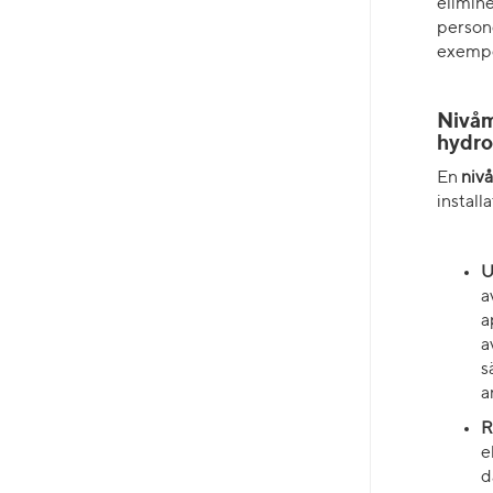
elimine
persone
exempel
Nivåm
hydro
En
niv
install
U
a
a
a
s
a
R
e
d