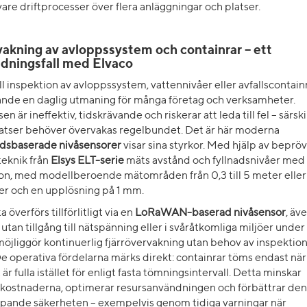
vare driftprocesser över flera anläggningar och platser.
akning av avloppssystem och containrar – ett
dningsfall med Elvaco
 inspektion av avloppssystem, vattennivåer eller avfallscontainr
rande en daglig utmaning för många företag och verksamheter.
en är ineffektiv, tidskrävande och riskerar att leda till fel – särski
latser behöver övervakas regelbundet. Det är här moderna
judsbaserade nivåsensorer
visar sina styrkor. Med hjälp av beprö
teknik från
Elsys ELT-serie
mäts avstånd och fyllnadsnivåer med
on, med modellberoende mätområden från 0,3 till 5 meter eller 0
er och en upplösning på 1 mm.
 överförs tillförlitligt via en
LoRaWAN-baserad nivåsensor
, äv
 utan tillgång till nätspänning eller i svåråtkomliga miljöer under
öjliggör kontinuerlig fjärrövervakning utan behov av inspektio
De operativa fördelarna märks direkt: containrar töms endast när
t är fulla istället för enligt fasta tömningsintervall. Detta minskar
ekostnaderna, optimerar resursanvändningen och förbättrar den
ipande säkerheten – exempelvis genom tidiga varningar när