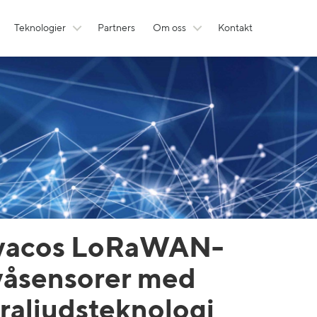
Teknologier
Partners
Om oss
Kontakt
vacos LoRaWAN-
våsensorer med
traljudsteknologi