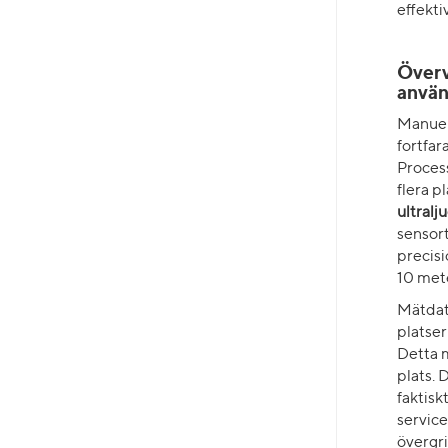
effekti
Överv
använ
Manuell
fortfa
Process
flera p
ultral
sensor
precisi
10 met
Mätdata
platser
Detta m
plats. 
faktisk
servic
övergr