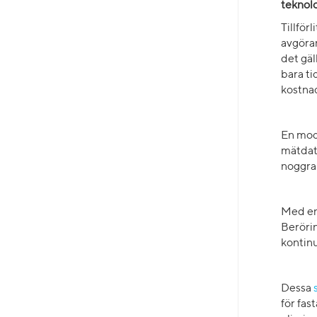
teknol
Tillför
avgöra
det gäl
bara ti
kostna
En mo
mätdata
noggran
Med e
Berörin
kontinu
Dessa
för fas