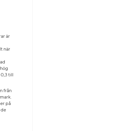
ar är
lt när
vad
 hög
,3 till
en från
 mark.
ner på
 de