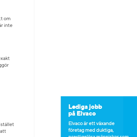
tt om
r inte
exakt
iggör
Lediga jobb
på Elvaco
Elvaco är ett växande
stället
företag med duktiga,
att