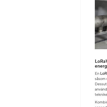
LoRaW
energ
En
LoR
såsom u
Dessut
användn
teknike
Kombin