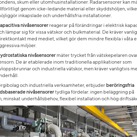
ondens, skum eller utomhusinstallationer. Radarsensorer kan m
illförlitligt genom icke-ledande material eller skyddshöljen, vilke
öjliggör inkapslade och underhållsfria installationer.
apacitiva nivåsensorer
reagerar på förändringar i elektrisk kapa
ch lämpar sig för vissa vätskor och bulkmaterial. De kräver vanlig
irektkontakt med mediet, vilket gör dem mindre flexibla i våta e
ggressiva miljöer.
ydrostatiska nivåsensorer
mäter trycket från vätskepelaren ova
ensorn. De är etablerade inom traditionella applikationer som
vloppsbrunnar och industriella vätskor, men kräver vanligtvis m
nderhåll.
rgibolag och industriella verksamheter, erbjuder
beröringsfria
judsbaserade nivåsensorer
tydliga fördelar: ingen beläggning på
, minskat underhållsbehov, flexibel installation och hög driftsäk