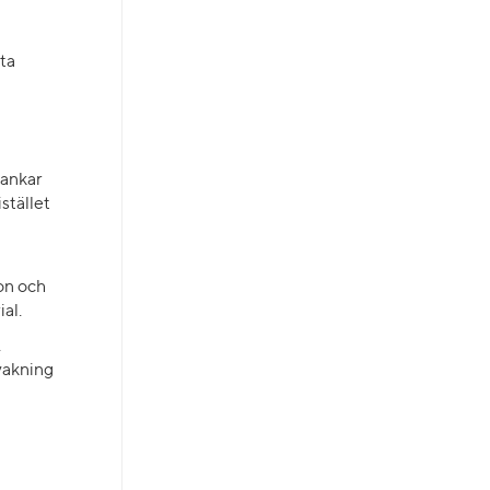
rta
.
tankar
stället
on och
ial.
,
vakning