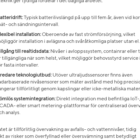
eknik ger tydliga fördelar i det dagliga arbetet:
atteridrift:
Typisk batterilivslängd på upp till fem år, även vid ko
ät- och sändningsintervall.
lexibel installation:
Oberoende av fast strömförsörjning, vilket
öjliggör installation i avlägsna och svåråtkomliga platser utan el
illgång till realtidsdata:
Nivåer i avloppssystem, containrar eller 
r tillgängliga när som helst, vilket möjliggör behovsstyrd service i
ör fasta intervaller.
redare teknologiutbud:
Utöver ultraljudssensorer finns även
adarbaserade nivåsensorer som mäter avstånd med hög precisi
ungerar tillförlitligt genom kapslingar eller icke-metalliska mater
ömlös systemintegration:
Direkt integration med befintliga IoT-
CADA- eller smart metering-plattformar för centraliserad över
ch analys.
tet är tillförlitlig övervakning av avfalls- och vattennivåer, tidig
t av risker som överfyllnad eller översvämning samt betydligt