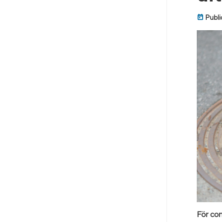
Publi
För con