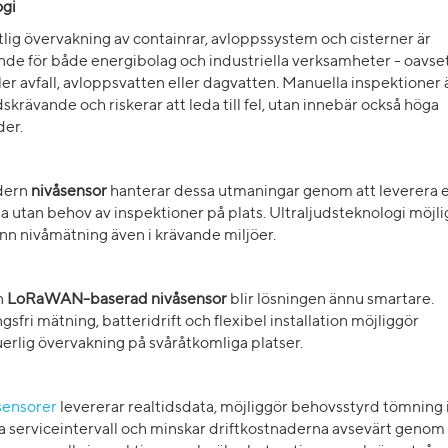
ogi
litlig övervakning av containrar, avloppssystem och cisterner är
nde för både energibolag och industriella verksamheter - oavse
ler avfall, avloppsvatten eller dagvatten. Manuella inspektioner ä
dskrävande och riskerar att leda till fel, utan innebär också höga
der.
dern
nivåsensor
hanterar dessa utmaningar genom att leverera 
 utan behov av inspektioner på plats. Ultraljudsteknologi möjl
n nivåmätning även i krävande miljöer.
n
LoRaWAN-baserad nivåsensor
blir lösningen ännu smartare.
gsfri mätning, batteridrift och flexibel installation möjliggör
erlig övervakning på svåråtkomliga platser.
sensorer
levererar realtidsdata, möjliggör behovsstyrd tömning i
ta serviceintervall och minskar driftkostnaderna avsevärt genom 