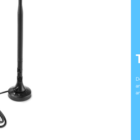
D
a
an