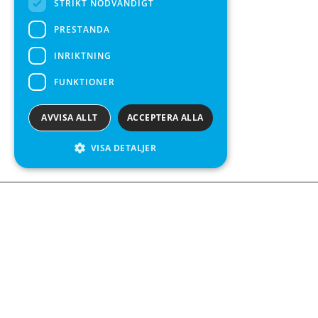
STRIKT NÖDVÄNDIGT
PRESTANDA
INRIKTNING
FUNKTIONER
AVVISA ALLT
ACCEPTERA ALLA
VISA DETALJER
Kontakta o
Kabelgatan 
434 37 Kun
We see value in every measurement.
+46 300 9