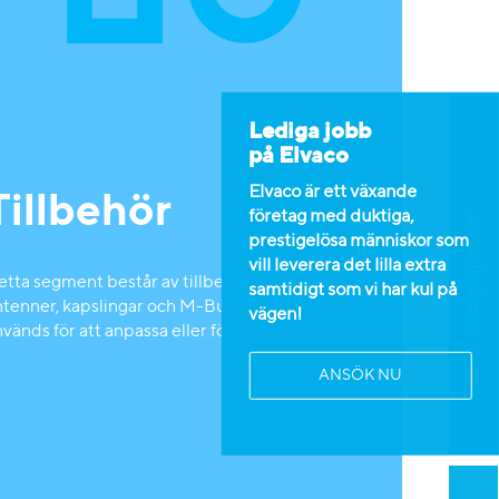
Lediga jobb
på Elvaco
Elvaco är ett växande
Tillbehör
företag med duktiga,
Lediga tjänster
prestigelösa människor som
vill leverera det lilla extra
etta segment består av tillbehör, exempelvis
samtidigt som vi har kul på
ntenner, kapslingar och M-Bus tillbehör, som
vägen!
vänds för att anpassa eller förstärka produkter.
ANSÖK NU