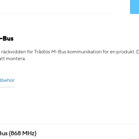
M-Bus
räckvidden för Trådlös M-Bus kommunikation för en produkt. Den
att montera.
llbehör
Bus (868 MHz)