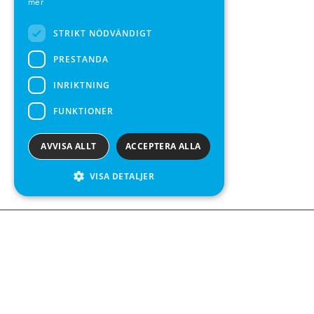
mer
SPANISH
STRIKT NÖDVÄNDIGT
PRESTANDA
INRIKTNING
FUNKTIONER
AVVISA ALLT
ACCEPTERA ALLA
VISA DETALJER
We see value in every measurement.