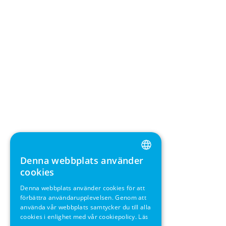
Denna webbplats använder
ENGLISH
cookies
GERMAN
Denna webbplats använder cookies för att
förbättra användarupplevelsen. Genom att
SWEDISH
använda vår webbplats samtycker du till alla
FRENCH
cookies i enlighet med vår cookiepolicy.
Läs