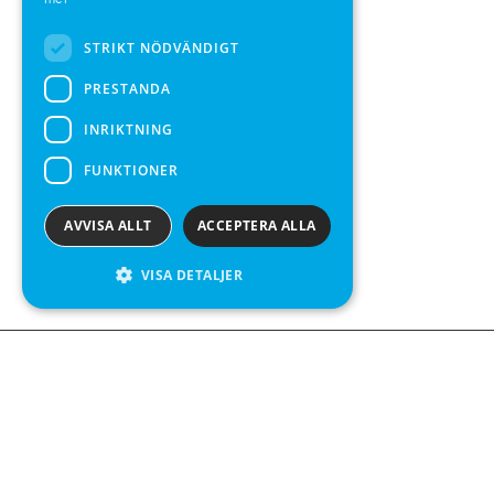
mer
SPANISH
STRIKT NÖDVÄNDIGT
PRESTANDA
INRIKTNING
FUNKTIONER
AVVISA ALLT
ACCEPTERA ALLA
VISA DETALJER
We see value in every measurement.