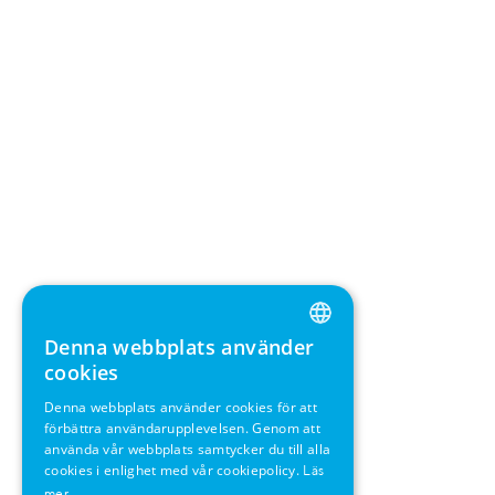
Denna webbplats använder
ENGLISH
cookies
GERMAN
Denna webbplats använder cookies för att
förbättra användarupplevelsen. Genom att
SWEDISH
använda vår webbplats samtycker du till alla
FRENCH
cookies i enlighet med vår cookiepolicy.
Läs