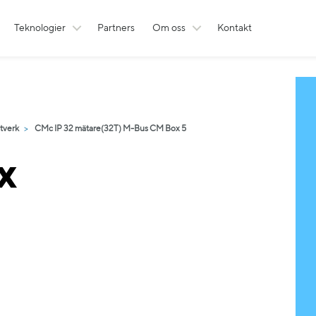
Teknologier
Partners
Om oss
Kontakt
ätverk
CMc IP 32 mätare(32T) M-Bus CM Box 5
x