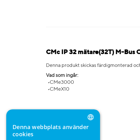
CMc IP 32 mätare(32T) M-Bus 
Denna produkt skickas färdigmonterad och 
Vad som ingår:
•CMe3000
•CMeX10
Denna webbplats använder
ENGLISH
cookies
GERMAN