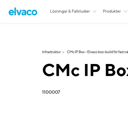
Lösningar & Fallstudier
Produkter
Infrastruktur
CMc IP Box - Elvaco box-build för fast n
CMc IP Bo
1100007