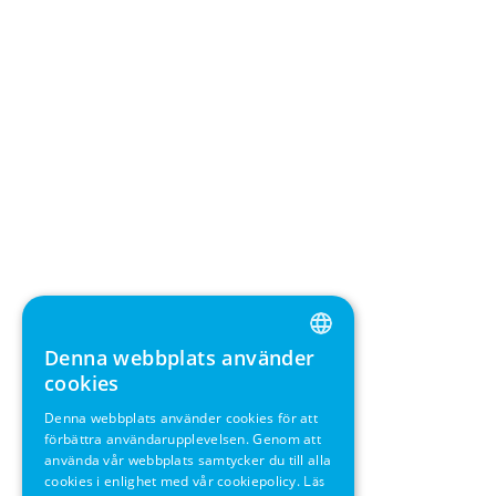
Denna webbplats använder
ENGLISH
cookies
GERMAN
Denna webbplats använder cookies för att
förbättra användarupplevelsen. Genom att
SWEDISH
använda vår webbplats samtycker du till alla
FRENCH
cookies i enlighet med vår cookiepolicy.
Läs