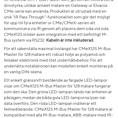
CMeX12S är en M-Bus Master som, genom att tillföra extra
drivstyrka, utökar antalet mätare en Gateway ur Elvacos
CMe-serie kan använda. Produkten är utrustad med en
unik "IR Pass Through"-funktionalitet som gör det möjligt
för upp till fyra enheter ur CMe/CMeX-serien att
kommunicera via IR genom att placera dem sida vid sida.
CMeX12S stöder även integration med ett befintligt M-
Bus system via RS232.
Kabeln är inte inkluderad.
För att säkerställa maximal livslängd har CMeX12S M-Bus
Master för 128 mätare ett robust hölje av polyamid och
felsäker elektronik med litet underhållsbehov. För att
underlätta installationen kan modellen enkelt monteras på
en vanlig DIN-skena.
Ett enkelt gränssnitt bestående av färgade LED-lampor
visar om CMeX12S M-Bus Master för 128 mätare fungerar
som den ska. Den gröna LED-lampan tänds när enheten är
påslagen, medan de båda gula LED-lamporna lyser när
data överförs. Den röda LED-lampan indikerar ett
felmeddelande. CMeX12S M-Bus Master för 128 mätare är
kompatibel med alla M-Bus-mätare, ABB-mätare med IR-