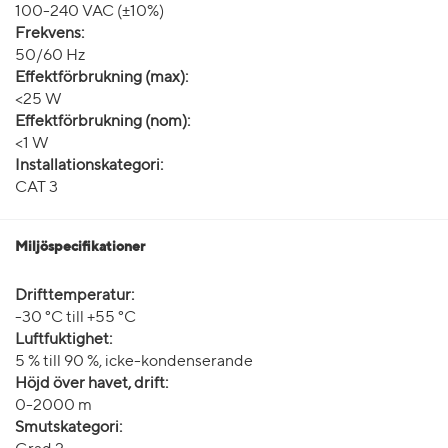
100-240 VAC (±10%)
Frekvens:
50/60 Hz
Effektförbrukning (max):
<25 W
Effektförbrukning (nom):
<1 W
Installationskategori:
CAT 3
Miljöspecifikationer
Drifttemperatur:
-30 °C till +55 °C
Luftfuktighet:
5 % till 90 %, icke-kondenserande
Höjd över havet, drift:
0-2000 m
Smutskategori: