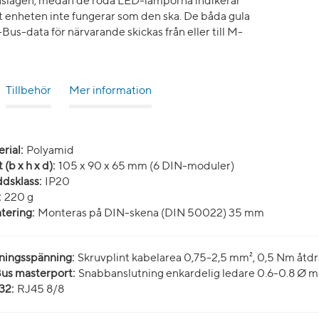
åslagen, medan de röda LED-lamporna indikerar
t enheten inte fungerar som den ska. De båda gula
us-data för närvarande skickas från eller till M-
Tillbehör
Mer information
rial:
Polyamid
 (b x h x d):
105 x 90 x 65 mm (6 DIN-moduler)
dsklass:
IP20
:
220 g
tering:
Monteras på DIN-skena (DIN 50022) 35 mm
ningsspänning:
Skruvplint kabelarea 0,75-2,5 mm², 0,5 Nm åt
us masterport:
Snabbanslutning enkardelig ledare 0.6-0.8 Ø m
32:
RJ45 8/8