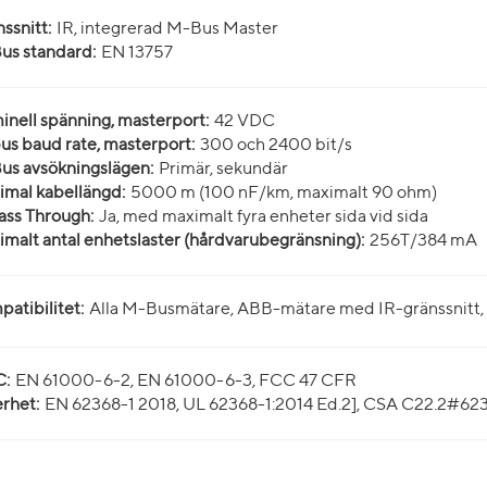
ssnitt:
IR, integrerad M-Bus Master
us standard:
EN 13757
nell spänning, masterport:
42 VDC
s baud rate, masterport:
300 och 2400 bit/s
us avsökningslägen:
Primär, sekundär
mal kabellängd:
5000 m (100 nF/km, maximalt 90 ohm)
ass Through:
Ja, med maximalt fyra enheter sida vid sida
malt antal enhetslaster (hårdvarubegränsning):
256T/384 mA
atibilitet:
Alla M-Busmätare, ABB-mätare med IR-gränssnit
:
EN 61000-6-2, EN 61000-6-3, FCC 47 CFR
rhet:
EN 62368-1 2018, UL 62368-1:2014 Ed.2], CSA C22.2#623