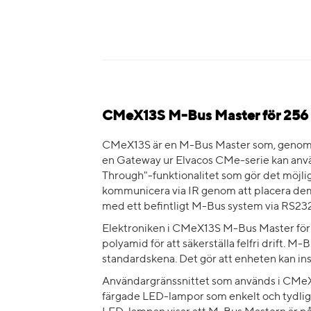
CMeX13S M-Bus Master för 256
CMeX13S är en M-Bus Master som, genom att
en Gateway ur Elvacos CMe-serie kan anvä
Through"-funktionalitet som gör det möjli
kommunicera via IR genom att placera dem
med ett befintligt M-Bus system via RS23
Elektroniken i CMeX13S M-Bus Master för 25
polyamid för att säkerställa felfri drift.
standardskena. Det gör att enheten kan in
Användargränssnittet som används i CMeX
färgade LED-lampor som enkelt och tydligt 