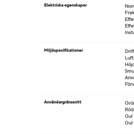
Elektriska egenskaper
Nomi
Frek
Effe
Effe
Inst
Miljöspecifikationer
Drif
Luft
Höjd
Smut
Anvä
Förv
Användargränssnitt
Grö
Röd
Gul 
Gul 