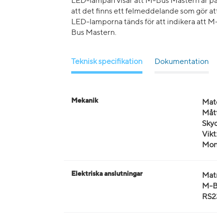
LED-lampan visar att M-Bus Mastern är p
att det finns ett felmeddelande som gör at
LED-lamporna tänds för att indikera att M-B
Bus Mastern.
Teknisk specifikation
Dokumentation
Mekanik
Mate
Mått
Skyd
Vikt
Mon
Elektriska anslutningar
Mat
M-B
RS2