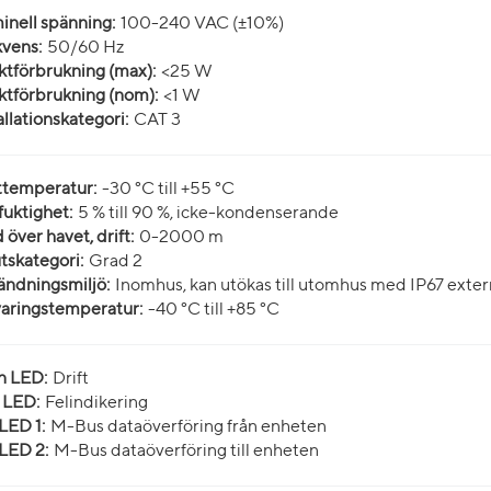
nell spänning:
100-240 VAC (±10%)
vens:
50/60 Hz
ktförbrukning (max):
<25 W
ktförbrukning (nom):
<1 W
allationskategori:
CAT 3
ttemperatur:
-30 °C till +55 °C
fuktighet:
5 % till 90 %, icke-kondenserande
 över havet, drift:
0-2000 m
skategori:
Grad 2
ndningsmiljö:
Inomhus, kan utökas till utomhus med IP67 exter
aringstemperatur:
-40 °C till +85 °C
n LED:
Drift
 LED:
Felindikering
LED 1:
M-Bus dataöverföring från enheten
LED 2:
M-Bus dataöverföring till enheten