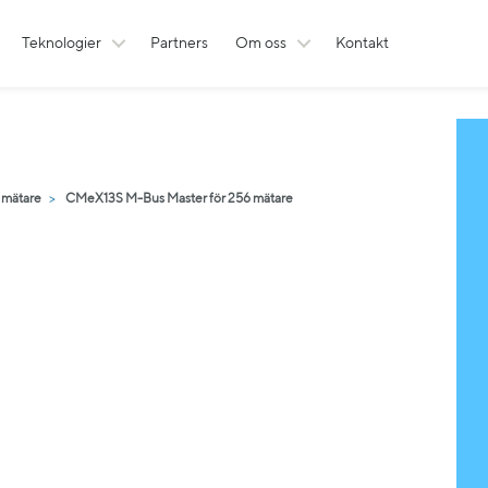
Teknologier
Partners
Om oss
Kontakt
 mätare
CMeX13S M-Bus Master för 256 mätare