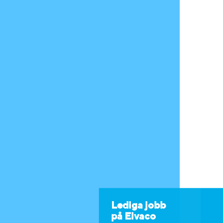
Lediga jobb
på Elvaco