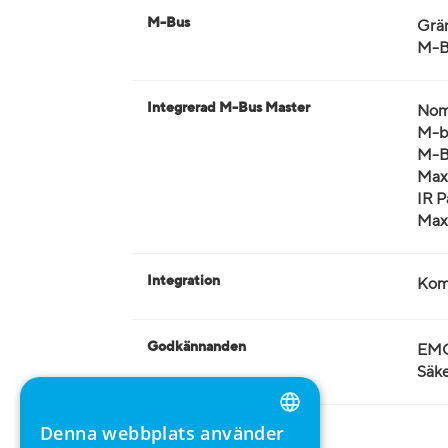
M-Bus
Grän
M-B
Integrerad M-Bus Master
Nomi
M-bu
M-B
Maxi
IR P
Maxi
Integration
Komp
Godkännanden
EMC
Säke
Denna webbplats använder
ENGLISH