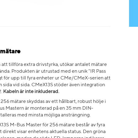
 mätare
 tillföra extra drivstyrka, utökar antalet mätare
nda. Produkten är utrustad med en unik "IR Pass
gt för upp till fyra enheter ur CMe/CMeX-serien att
 sida vid sida. CMeX13S stöder även integration
2.
Kabeln är inte inkluderad.
6 mätare skyddas av ett hållbart, robust hölje i
 M-Bus Mastern är monterad på en 35 mm DIN-
stalleras med minsta möjliga ansträngning.
13S M-Bus Master för 256 mätare består av fyra
direkt visar enhetens aktuella status. Den gröna