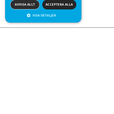
AVVISA ALLT
ACCEPTERA ALLA
VISA DETALJER
Kontakta o
Kabelgatan 
434 37 Kun
We see value in every measurement.
+46 300 9