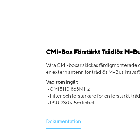
CMi-Box Förstärkt Trådlös M-Bu
Våra CMi-boxar skickas färdigmonterade oc
en extern antenn för trådlös M-Bus krävs f
Vad som ingår:
•CMi5110 868MHz
•Filter och förstärkare för en förstärkt t
•PSU 230V 5m kabel
Dokumentation